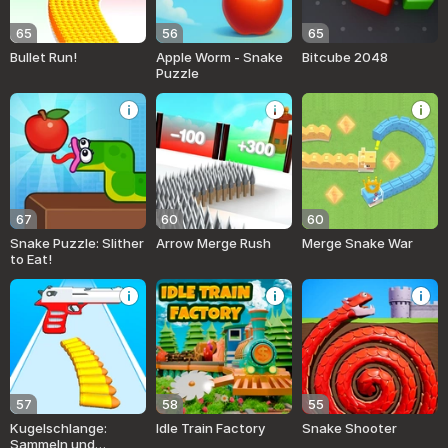
65
56
65
Bullet Run!
Apple Worm - Snake
Bitcube 2048
Puzzle
67
60
60
Snake Puzzle: Slither
Arrow Merge Rush
Merge Snake War
to Eat!
57
58
55
Kugelschlange:
Idle Train Factory
Snake Shooter
Sammeln und