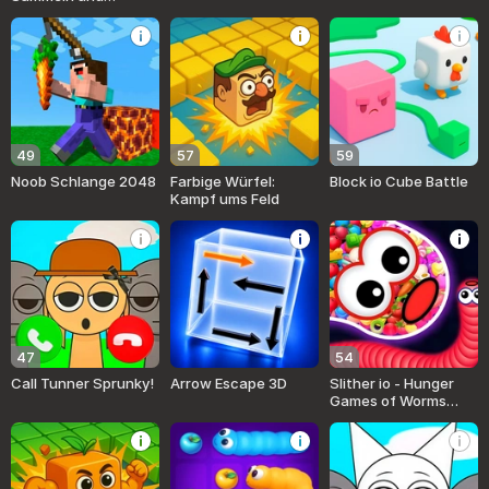
Schießen!
49
57
59
Noob Schlange 2048
Farbige Würfel:
Block io Cube Battle
Kampf ums Feld
47
54
Call Tunner Sprunky!
Arrow Escape 3D
Slither io - Hunger
Games of Worms
Online!