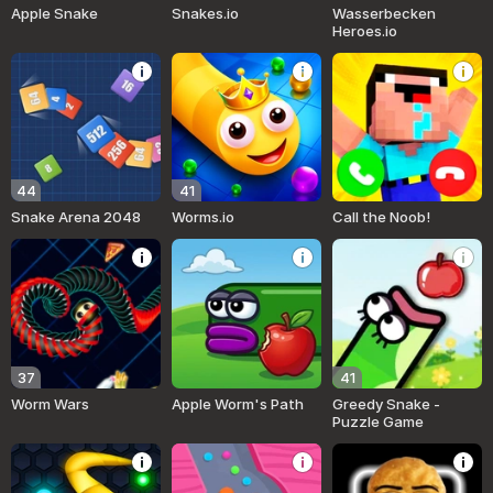
Apple Snake
Snakes.io
Wasserbecken
Heroes.io
44
41
Snake Arena 2048
Worms.io
Call the Noob!
37
41
Worm Wars
Apple Worm's Path
Greedy Snake -
Puzzle Game