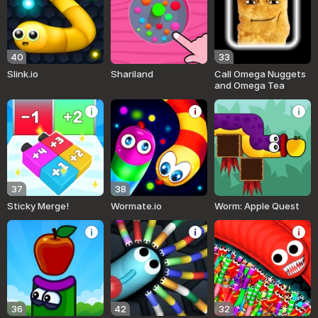
40
33
Slink.io
Shariland
Call Omega Nuggets
and Omega Tea
37
38
Sticky Merge!
Wormate.io
Worm: Apple Quest
36
42
32