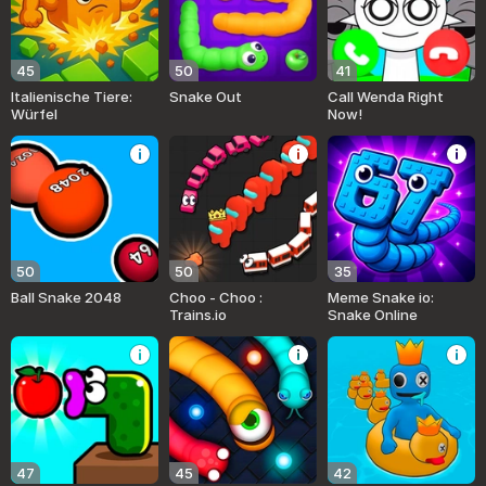
45
50
41
Italienische Tiere:
Snake Out
Call Wenda Right
Würfel
Now!
50
50
35
Ball Snake 2048
Choo - Choo :
Meme Snake io:
Trains.io
Snake Online
47
45
42