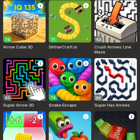
74
71
63
Arrow Cube 3D
SlitherCraft.io
Crush Arrows: Line
Maze
63
74
66
Super Arrow 3D
Snake Escape
Super Hex Arrows