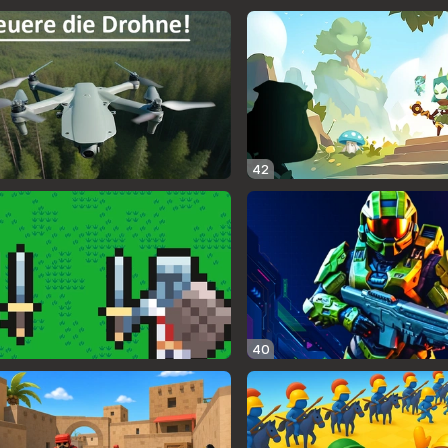
42
40