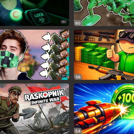
16+
60
16+
59
16+
54