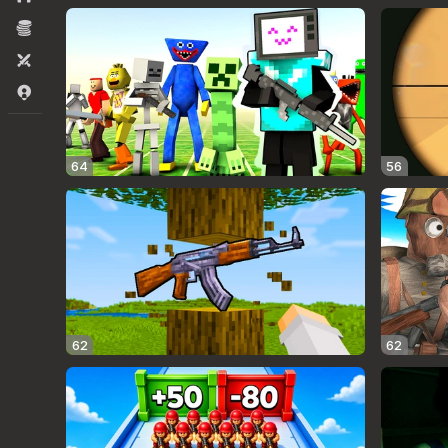
Wirtschaft
Zwei Spieler
io-Spiele
64
56
62
62