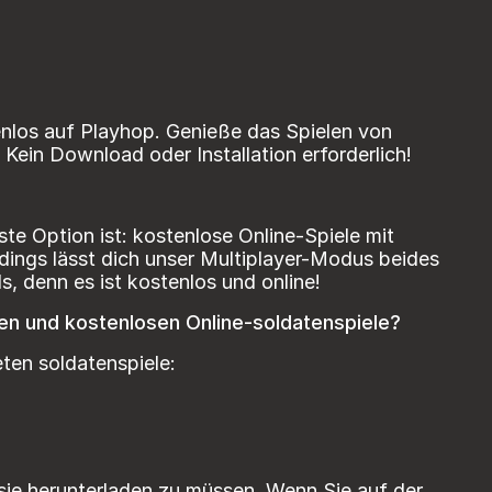
enlos auf Playhop. Genieße das Spielen von
ein Download oder Installation erforderlich!
te Option ist: kostenlose Online-Spiele mit
rdings lässt dich unser Multiplayer-Modus beides
s, denn es ist kostenlos und online!
en und kostenlosen Online-soldatenspiele?
ten soldatenspiele:
 sie herunterladen zu müssen. Wenn Sie auf der