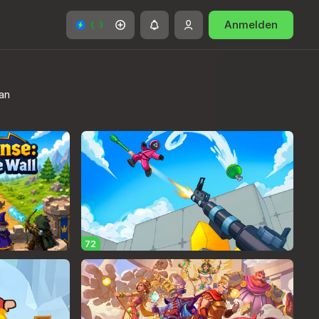
Anmelden
an
72