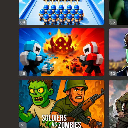
64
55
49
50
16+
51