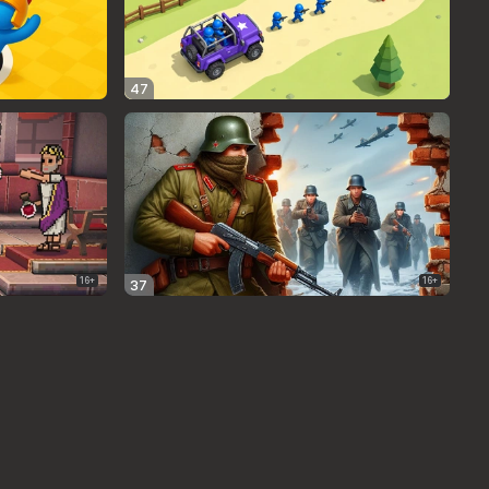
47
16+
16+
37