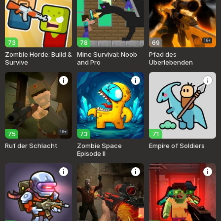
16+
73
78
69
Zombie Horde: Build &
Mine Survival: Noob
Pfad des
Survive
and Pro
Überlebenden
16+
75
73
71
Ruf der Schlacht
Zombie Space
Empire of Soldiers
Episode II