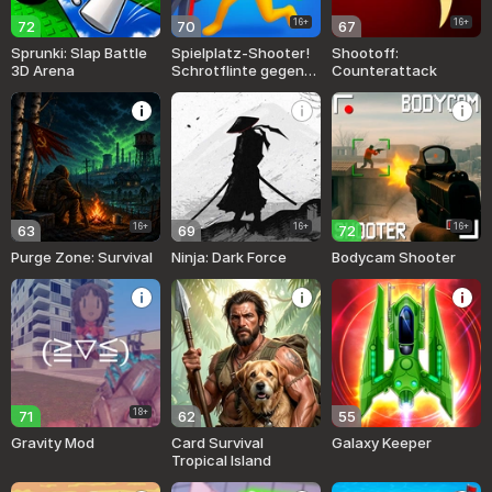
16+
16+
72
70
67
Sprunki: Slap Battle
Spielplatz-Shooter!
Shootoff:
3D Arena
Schrotflinte gegen
Counterattack
Ragdolls!
16+
16+
16+
63
69
72
Purge Zone: Survival
Ninja: Dark Force
Bodycam Shooter
18+
71
62
55
Gravity Mod
Card Survival
Galaxy Keeper
Tropical Island