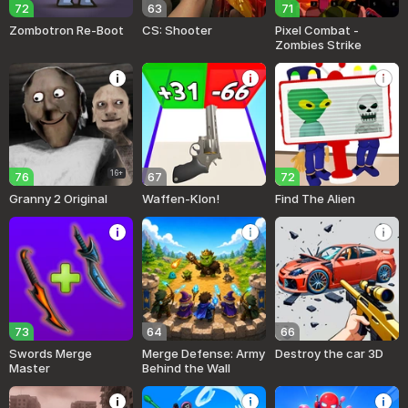
72
63
71
Zombotron Re-Boot
CS: Shooter
Pixel Combat -
Zombies Strike
16+
76
67
72
Granny 2 Original
Waffen-Klon!
Find The Alien
73
64
66
Swords Merge
Merge Defense: Army
Destroy the car 3D
Master
Behind the Wall