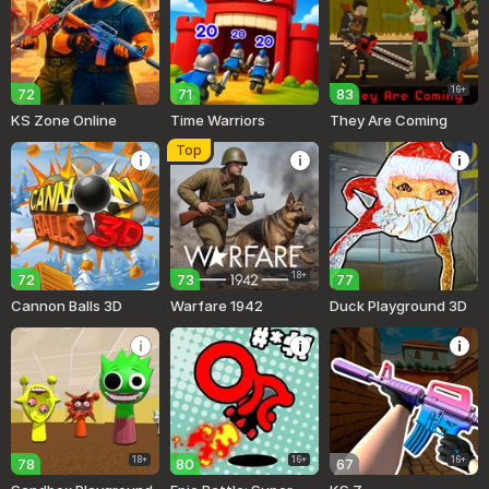
16+
72
71
83
KS Zone Online
Time Warriors
They Are Coming
Top
18+
72
73
77
Cannon Balls 3D
Warfare 1942
Duck Playground 3D
18+
16+
16+
78
80
67