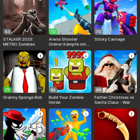
16+
63
72
70
STALKER 2033:
Arena Shooter
Sticky Carnage
METRO Zombies
Online! Kämpfe mit
Freunden!
16+
16+
75
66
69
Granny Sponge Bob
Build Your Zombie
Father Christmas vs
Horde
Santa Claus - War