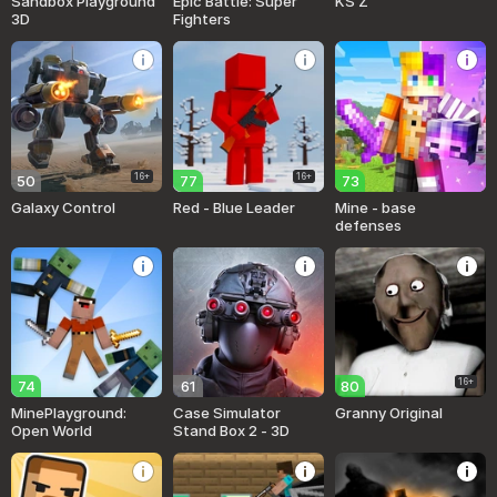
Sandbox Playground
Epic Battle: Super
KS Z
3D
Fighters
16+
16+
50
77
73
Galaxy Control
Red - Blue Leader
Mine - base
defenses
16+
74
61
80
MinePlayground:
Case Simulator
Granny Original
Open World
Stand Box 2 - 3D