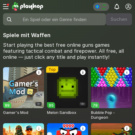
Suchen
Ein Spiel oder ein Genre finden
Spiele mit Waffen
Start playing the best free online guns games
featuring tactical combat and firepower. All free, all
online — just click any title and play instantly!
Top
18+
18+
99
95
79
Gamer's Mod
Melon Sandbox
Bubble Pop -
Dungeon