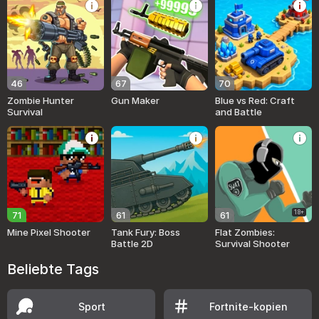
46
67
70
Zombie Hunter
Gun Maker
Blue vs Red: Craft
Survival
and Battle
18+
71
61
61
Mine Pixel Shooter
Tank Fury: Boss
Flat Zombies:
Battle 2D
Survival Shooter
Beliebte Tags
Sport
Fortnite-kopien