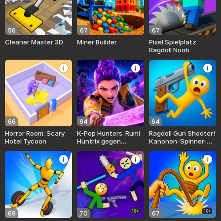
56
67
67
Cleaner Master 3D
Miner Builder
Pixel Spielplatz:
Ragdoll Noob
66
64
64
Horror Room: Scary
K-Pop Hunters: Rumi
Ragdoll Gun Shooter!
Hotel Tycoon
Huntrix gegen
Kanonen-Spinner-
Dämonen
Spielplatz
16+
16+
69
70
67