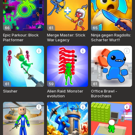
66
61
65
Epic Parkour: Block
Merge Master: Stick
Ninja gegen Ragdolls:
Platformer
War Legacy
Scharfer Wurf!
61
59
61
Slasher
Alien Raid: Monster
Office Brawl -
evolution
Bürochaos