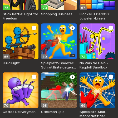
18+
75
73
67
Stick Battle: Fight for
Shopping Business
Block Puzzle 1010:
Freedom
Juwelen-Linien
16+
66
70
73
Build Fight
Spielplatz-Shooter!
No Pain No Gain -
Schrotflinte gegen
Ragdoll Sandbox
Ragdolls!
70
68
69
Coffee Deliveryman
Stickman Epic
Spielplatz-Mod-
Mann! Netz der