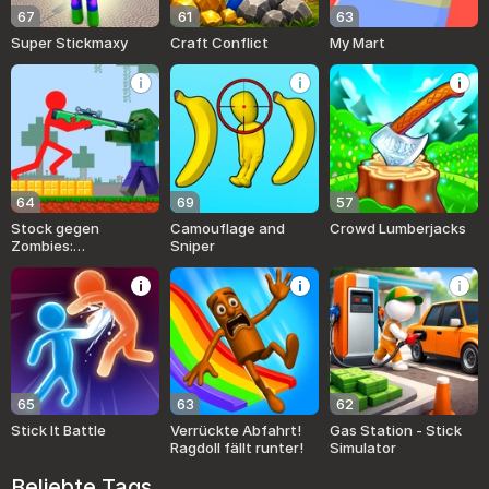
67
61
63
Super Stickmaxy
Craft Conflict
My Mart
64
69
57
Stock gegen
Camouflage and
Crowd Lumberjacks
Zombies:
Sniper
Stockkämpfer
65
63
62
Stick It Battle
Verrückte Abfahrt!
Gas Station - Stick
Ragdoll fällt runter!
Simulator
Beliebte Tags