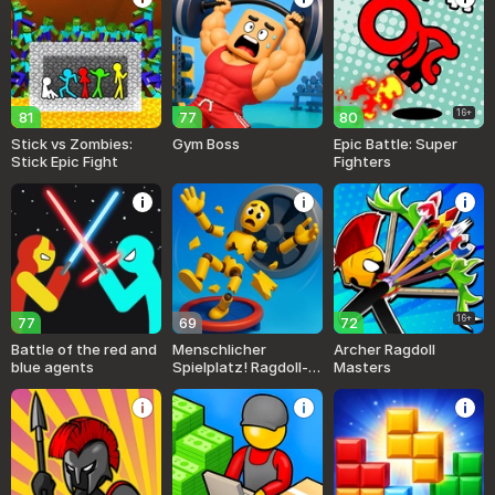
16+
81
77
80
Stick vs Zombies:
Gym Boss
Epic Battle: Super
Stick Epic Fight
Fighters
16+
77
69
72
Battle of the red and
Menschlicher
Archer Ragdoll
blue agents
Spielplatz! Ragdoll-
Masters
Show!