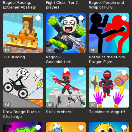
Ragdoll Racing:
Fight Club - 1 or 2
Ragdoll People und
Extremer Abstieg!
players
Whip of Fury!
Zerstören!
61
63
58
Tile Building
Ragdoll-
Battle of the sticks.
Geschichten!
Dragon Fight
Erstelle deinen
eigenen Feed!
64
68
62
Draw Bridge: Puzzle
Stick Archers
Telekinese-Angriff!
Challenge