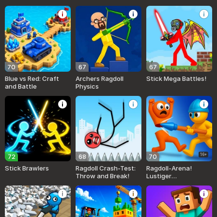
Zerstörung!
70
67
67
Blue vs Red: Craft
Archers Ragdoll
Stick Mega Battles!
and Battle
Physics
16+
72
68
70
Stick Brawlers
Ragdoll Crash-Test:
Ragdoll-Arena!
Throw and Break!
Lustiger
Speerkampf!