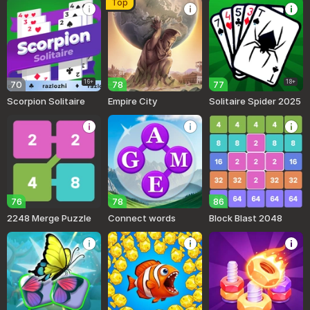
Top
16+
18+
70
78
77
Scorpion Solitaire
Empire City
Solitaire Spider 2025
76
78
86
2248 Merge Puzzle
Connect words
Block Blast 2048