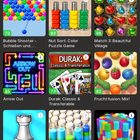
72
83
86
Bubble Shooter -
Nut Sort: Color
Match 3: Beautiful
Schießen und
Puzzle Game
Village
platzen lassen!
16+
85
73
82
Arrow Out
Durak: Classic &
Fruchtfusion: Mix!
Transferable