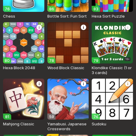
76
86
83
Chess
Bottle Sort: Fun Sort
Hexa Sort Puzzle
16+
80
78
79
Hexa Block 2048
Wood Block Classic
Klondike Classic (1 or
3 cards)
81
59
76
Mahjong Classic
Yamabusi. Japanese
Sudoku
Crosswords