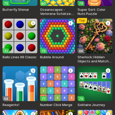
75
80
78
Butterfly Shimai
Oceanscapes -
Super Sort: Color
Verlorene Schätze:
Nuts Puzzle
Match 3
Top
71
75
66
Balls Lines 98 Classic
Bubble Around
Sherlock: Hidden
Objects and Match-3
Puzzles
64
77
79
Reagents!
Number Click Merge
Solitaire Journey