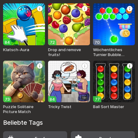
84
72
70
Klatsch-Aura
Drop and remove
Wöchentliches
fruits!
Turnier Bubble
Shooter
18+
73
84
77
Puzzle Solitaire
Tricky Twist
Ball Sort Master
Picture Match
Beliebte Tags