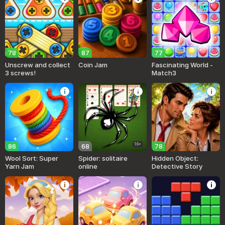
78
87
77
Unscrew and collect
Coin Jam
Fascinating World -
3 screws!
Match3
16+
86
68
78
Wool Sort: Super
Spider: solitaire
Hidden Object:
Yarn Jam
online
Detective Story