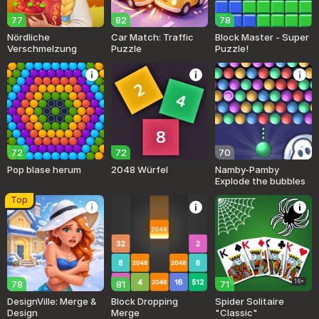
77
82
78
Nördliche
Car Match: Traffic
Block Master - Super
Verschmelzung
Puzzle
Puzzle!
72
72
70
Pop blase herum
2048 Würfel
Namby-Pamby
Explode the bubbles
Top
16+
78
81
71
DesignVille: Merge &
Block Dropping
Spider Solitaire
Design
Merge
"Classic"