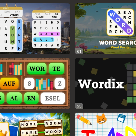
61
55