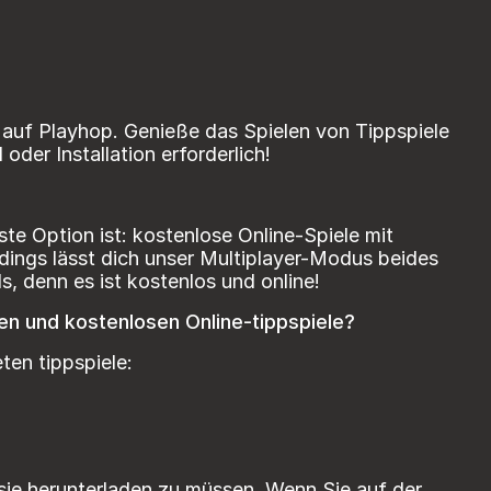
s auf Playhop. Genieße das Spielen von Tippspiele
er Installation erforderlich!
te Option ist: kostenlose Online-Spiele mit
rdings lässt dich unser Multiplayer-Modus beides
s, denn es ist kostenlos und online!
n und kostenlosen Online-tippspiele?
ten tippspiele:
 sie herunterladen zu müssen. Wenn Sie auf der