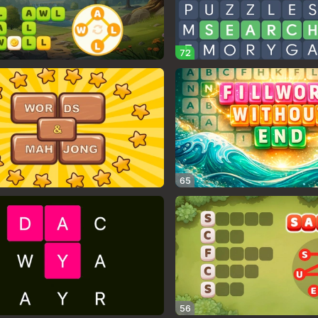
72
65
56