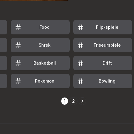
Food
Flip-spiele
r
Shrek
Friseurspiele
Basketball
Drift
Pokemon
Bowling
1
2