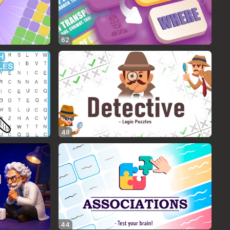
62
48
44