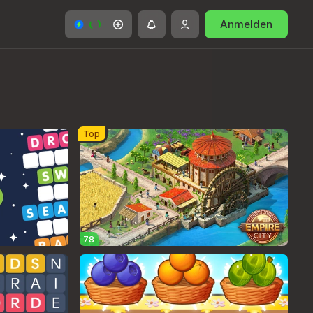
Anmelden
Top
78