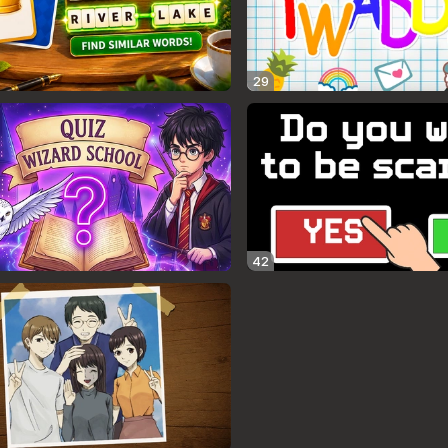
29
42