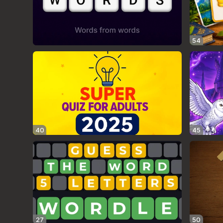
54
40
45
27
50