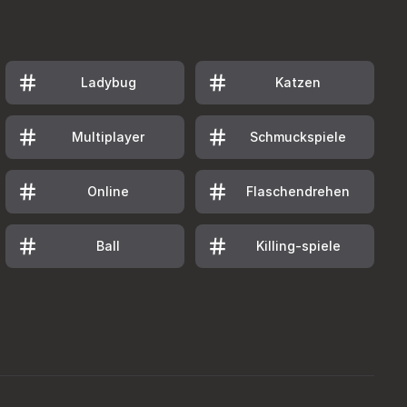
Ladybug
Katzen
Multiplayer
Schmuckspiele
Online
Flaschendrehen
Ball
Killing-spiele