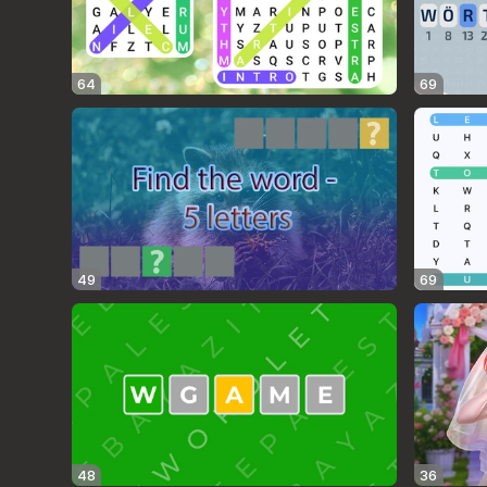
64
69
49
69
48
36