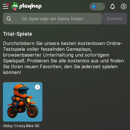
Suchen
Ein Spiel oder ein Genre finden
Trial-Spiele
Durchstöbern Sie unsere besten kostenlosen Online-
Testspiele voller fesselnden Gameplays,
browserbasierter Unterhaltung und sofortigem
Spielspaß. Probieren Sie alle kostenlos aus und finden
Sie Ihren neuen Favoriten, den Sie jederzeit spielen
können!
Obby: Crazy Bike 3D