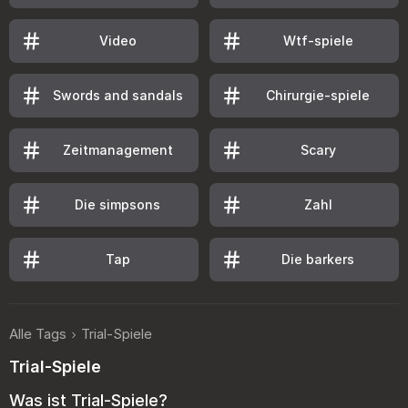
Video
Wtf-spiele
Swords and sandals
Chirurgie-spiele
Zeitmanagement
Scary
Die simpsons
Zahl
Tap
Die barkers
Alle Tags
Trial-Spiele
Trial-Spiele
Was ist Trial-Spiele?