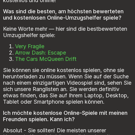
kostenlos und online!
Was sind die besten, am höchsten bewerteten
und kostenlosen Online-Umzugshelfer spiele?
Keine Worte mehr — hier sind die bestbewerteten
Umzugshelfer spiele:
Very Fragile
Arrow Dash: Escape
The Cars McQueen Drift
Sie können sie online kostenlos spielen, ohne sie
herunterladen zu müssen. Wenn Sie auf der Suche
nach einem einzigartigen Videospiel sind, sehen Sie
sich unsere Ranglisten an. Sie werden definitiv
etwas finden, das Sie auf Ihrem Laptop, Desktop,
Tablet oder Smartphone spielen können.
Ich möchte kostenlose Online-Spiele mit meinen
Freunden spielen. Kann ich?
Absolut - Sie sollten! Die meisten unserer