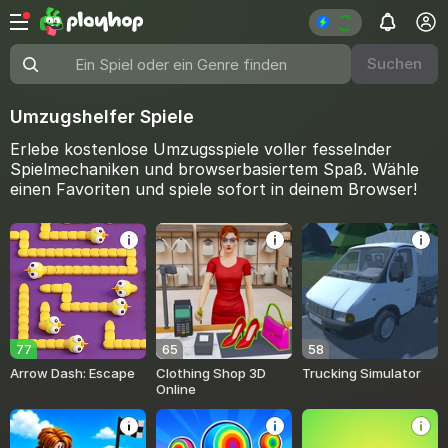
Suchen
Ein Spiel oder ein Genre finden
Umzugshelfer Spiele
Erlebe kostenlose Umzugsspiele voller fesselnder
Spielmechaniken und browserbasiertem Spaß. Wähle
einen Favoriten und spiele sofort in deinem Browser!
77
65
58
Arrow Dash: Escape
Clothing Shop 3D
Trucking Simulator
Online