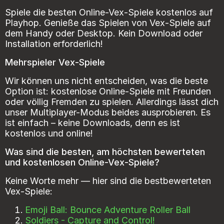
Spiele die besten Online-Vex-Spiele kostenlos auf
Playhop. Genieße das Spielen von Vex-Spiele auf
dem Handy oder Desktop. Kein Download oder
Installation erforderlich!
Mehrspieler Vex-Spiele
Wir können uns nicht entscheiden, was die beste
Option ist: kostenlose Online-Spiele mit Freunden
oder völlig Fremden zu spielen. Allerdings lässt dich
unser Multiplayer-Modus beides ausprobieren. Es
ist einfach – keine Downloads, denn es ist
kostenlos und online!
Was sind die besten, am höchsten bewerteten
und kostenlosen Online-Vex-Spiele?
Keine Worte mehr — hier sind die bestbewerteten
Vex-Spiele:
Emoji Ball: Bounce Adventure Roller Ball
Soldiers - Capture and Control!