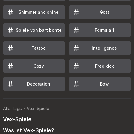
Shimmer and shine
Gott
Spiele von bart bonte
Formula 1
Tattoo
Intelligence
Cozy
Free kick
Decoration
Bow
Alle Tags
Vex-Spiele
Vex-Spiele
Was ist Vex-Spiele?