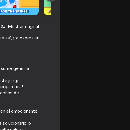
Mostrar original
s así, ¡te espera un
e sumerge en la
este juego!
 Ragdoll
cargar nada!
erechos de
n en el emocionante
 solucionarlo lo
alta calidad!