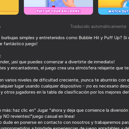
o
Traducido automáticamente
 burbujas simples y entretenidos como Bubble Hit y Puff Up? Si e
e fantástico juego!
:
render, ¡así que puedes comenzar a divertirte de inmediato!
tes y encantadores, el juego crea una atmósfera relajante que t
69
73
 varios niveles de dificultad creciente, ¡nunca te aburrirás con 
Super knife. Cutting blade
No Pain No Gain -
Sandbox
alquier lugar usando cualquier dispositivo - ¡no es necesario des
 otros jugadores en la tabla de clasificación por los mejores d
 más: haz clic en" Jugar "ahora y deja que comience la diversió
y NO revientes!"juego casual en línea!
60
67
no dude en ponerse en contacto con nosotros y trabajaremos para
comprometidos a brindarle experiencias de juego agradables y de 