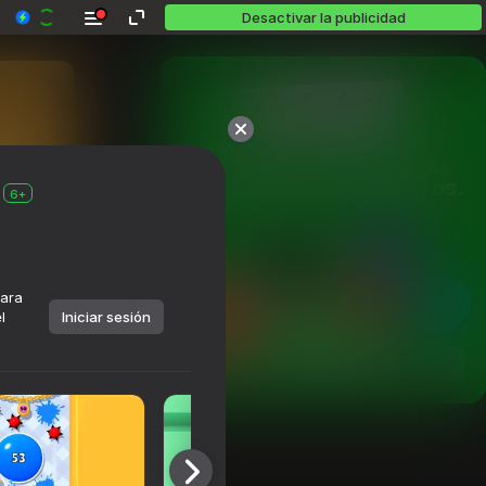
Desactivar la publicidad
Más de 10,000 juegos.

Todos gratis. Todos tuyos.
6+
para
l
Iniciar sesión
Jugar