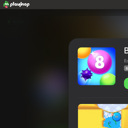
Volver
B
E
6
Balloons: Inflate and DO N
Calificación de Playhop
62
4,3
Clasific
Rompecabezas
Casual
Eccentric 