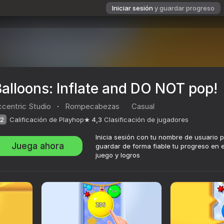
Iniciar sesión
y guardar progreso
alloons: Inflate and DO NOT pop!
ccentric Studio
·
Rompecabezas
Casual
2
Calificación de Playhop
4,3
Clasificación de jugadores
Inicia sesión con tu nombre de usuario 
Juega ahora
guardar de forma fiable tu progreso en e
juego y logros
OT pop!
ación de jugadores
6+
Studio