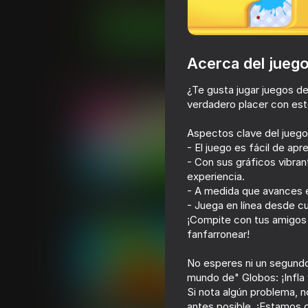
Juega ahora
Acerca del jueg
Juegos similares
¿Te gusta jugar juegos de
verdadero placer con est
Aspectos clave del juego
- El juego es fácil de ap
- Con sus gráficos vibran
78
67
experiencia.
- A medida que avances en
Inkly Arena
¡Copia de Arma!
- Juega en línea desde cu
¡Compite con tus amigos y
fanfarronear!
No esperes ni un segundo
mundo de" Globos: ¡Infla 
68
64
Si nota algún problema, 
antes posible. ¡Estamos 