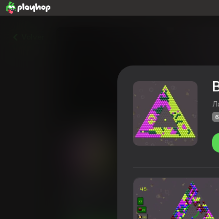
Volver
Л
6
Balloons Pyramids
Calificación de Playhop
67
4,3
Clasific
Casual
Disparadores de burbujas
Л