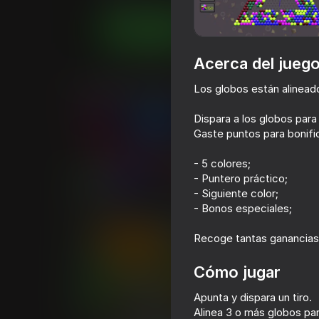
Juega ahora
Acerca del jueg
Juegos similares
Los globos están alinead
Dispara a los globos para
Gaste puntos para bonifi
- 5 colores;
- Puntero práctico;
85
67
- Siguiente color;
Arrow Out
Zomblox
- Bonos especiales;
Recoge tantas ganancias
Cómo jugar
Apunta y dispara un tiro.
81
75
Alinea 3 o más globos par