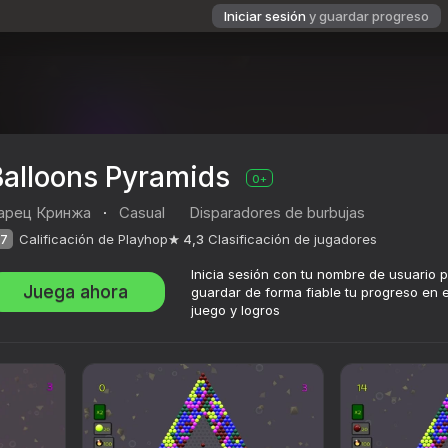
Iniciar sesión
y guardar progreso
Balloons Pyramids
0+
арец Кринжа
·
Casual
Disparadores de burbujas
7
Calificación de Playhop
4,3
Clasificación de jugadores
Inicia sesión con tu nombre de usuario 
Juega ahora
guardar de forma fiable tu progreso en e
juego y logros
ación de jugadores
0+
арец Кринжа