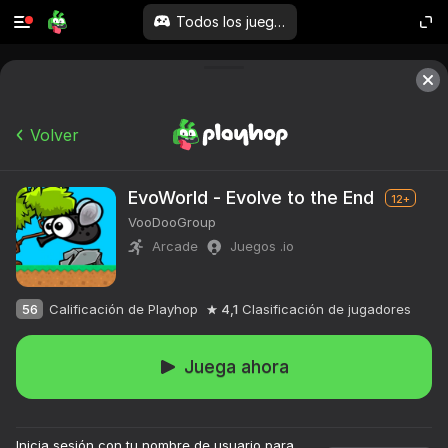
Todos los juegos
Volver
EvoWorld - Evolve to the End
12+
VooDooGroup
Arcade
Juegos .io
56
Calificación de Playhop
4,1
Clasificación de jugadores
Juega ahora
Inicia sesión con tu nombre de usuario para