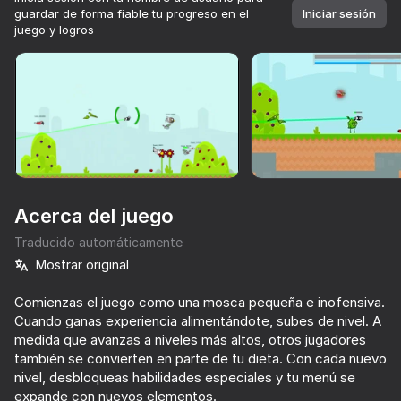
guardar de forma fiable tu progreso en el
Iniciar sesión
juego y logros
Girar el dispositivo
Este juego solo admite orientación paisaje
Acerca del juego
Traducido automáticamente
Mostrar original
Comienzas el juego como una mosca pequeña e inofensiva.
Cuando ganas experiencia alimentándote, subes de nivel. A
JUGAR
medida que avanzas a niveles más altos, otros jugadores
también se convierten en parte de tu dieta. Con cada nuevo
76
66
70
76
nivel, desbloqueas habilidades especiales y tu menú se
Geometry Wave: Online Editor
We Become What We Behold
Geometry Dash: Super Editor
I'm a Monst
expande con nuevos elementos.