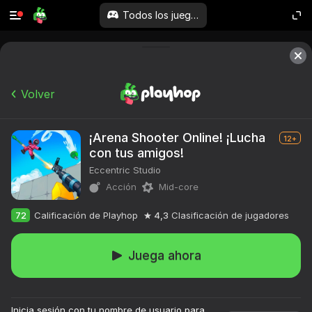
Todos los juegos
Volver
¡Arena Shooter Online! ¡Lucha
12+
con tus amigos!
Eccentric Studio
Acción
Mid-core
72
Calificación de Playhop
4,3
Clasificación de jugadores
Juega ahora
Inicia sesión con tu nombre de usuario para