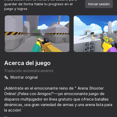
guardar de forma fiable tu progreso en el
Iniciar sesión
juego y logros
Girar el dispositivo
Este juego solo admite orientación paisaje
Acerca del juego
Traducido automáticamente
Mostrar original
¡Adéntrate en el emocionante reino de " Arena Shooter
Online! ¡Pelea con Amigos!"—¡un emocionante juego de
JUGAR
disparos multijugador en línea gratuito que ofrece batallas
dinámicas, una gran variedad de armas y una arena lista para
72
79
75
84
la acción!
Bodycam Shooter
CS 1
Just Impostor