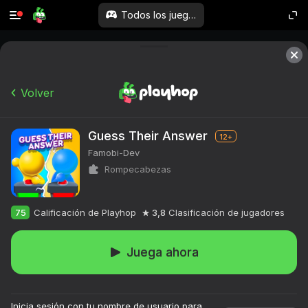
Todos los juegos
Volver
Guess Their Answer
12+
Famobi-Dev
Rompecabezas
75
Calificación de Playhop
3,8
Clasificación de jugadores
Juega ahora
Más de 10.000

juegos. Todos 
Inicia sesión con tu nombre de usuario para