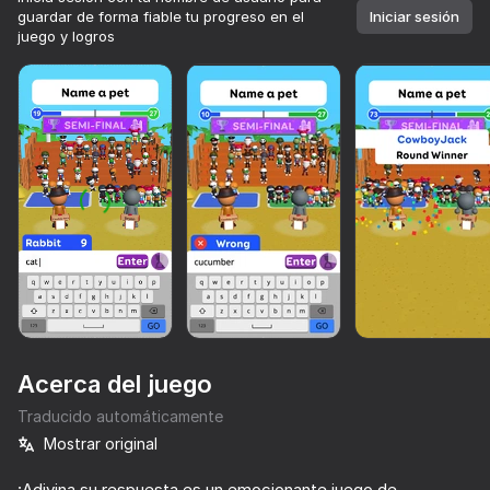
gratis.

guardar de forma fiable tu progreso en el
Todos tuyos.
Iniciar sesión
juego y logros
Jugar
Acerca del juego
Traducido automáticamente
Mostrar original
73
84
85
74
Más de 10,000 juegos.

Todos gratis. Todos tuyos.
Music Ball Hop
Aura de Cachetes
Paint Hide & Seek
Thief Puzzl
¡Adivina su respuesta es un emocionante juego de