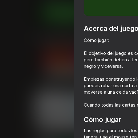
Juega ahora
Acerca del jueg
Juegos similares
Cómo jugar:
El objetivo del juego es 
pero también deben altern
negro y viceversa.
73
Empiezas construyendo los
puedes robar una carta a l
FutDraft
ONU
moverse a una celda vací
Cuando todas las cartas e
Cómo jugar
68
83
Las reglas para todos los
Diep io
Match & Clear
tarjeta, use el mouse (en