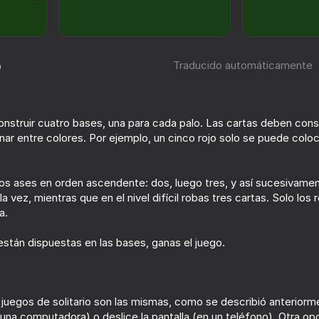
o
Traducido automáticamente
construir cuatro bases, una para cada palo. Las cartas deben cons
ar entre colores. Por ejemplo, un cinco rojo solo se puede coloc
63
61
 ases en orden ascendente: dos, luego tres, y así sucesivamente.
a vez, mientras que en el nivel difícil robas tres cartas. Solo lo
Sudoku 2.0
Ono: cartas clásic
a.
stán dispuestas en las bases, ganas el juego.
75
84
 juegos de solitario son las mismas, como se describió anterior
Mahjong Solitario
Solitaire Classic K
 una computadora) o deslice la pantalla (en un teléfono). Otra opc