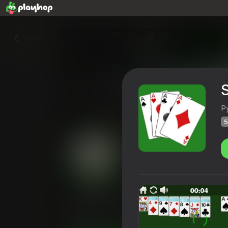
Volver
S
Р
5
Solitaire for 1 and 3 cards
Calificación de Playhop
57
4,3
Clasific
Cartas
Juegos de mesa
Русские 