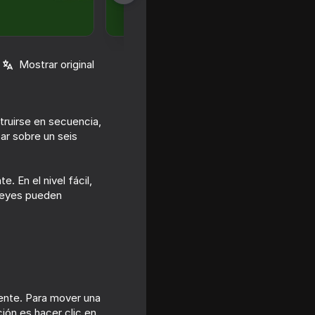
Mostrar original
truirse en secuencia,
ar sobre un seis
18+
 En el nivel fácil,
s reyes pueden
as
16+
mente. Para mover una
londike
ión es hacer clic en