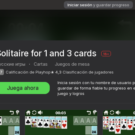
Iniciar sesión
y guardar progreso
olitaire for 1 and 3 cards
18+
усские игры
·
Cartas
Juegos de mesa
7
Calificación de Playhop
4,3
Clasificación de jugadores
Inicia sesión con tu nombre de usuario 
Juega ahora
guardar de forma fiable tu progreso en e
juego y logros
ación de jugadores
18+
игры