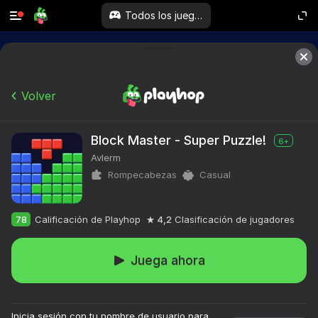
Todos los juegos
Volver
Block Master - Super Puzzle!
6+
Avlerm
Rompecabezas
Casual
78
Calificación de Playhop
4,2
Clasificación de jugadores
Juega ahora
Inicia sesión con tu nombre de usuario para