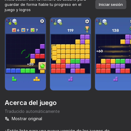
guardar de forma fiable tu progreso en el
Iniciar sesión
juego y logros
Acerca del juego
Traducido automáticamente
Mostrar original
74
82
71
73
Más de 10,000 juegos.

Todos gratis. Todos tuyos.
Block Blast Master
Mine - Online
BlockMine Craft 3D
¿Estás listo para una nueva versión de los juegos de