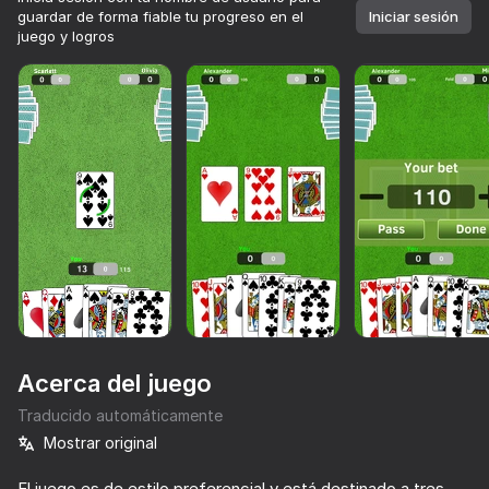
guardar de forma fiable tu progreso en el
Iniciar sesión
juego y logros
Acerca del juego
Traducido automáticamente
Mostrar original
80
63
75
62
Más de 10,000 juegos.

Todos gratis. Todos tuyos.
Solitario Klondike - Deluxe
Solitaire
Klondike 2025
BurKozel
El juego es de estilo preferencial y está destinado a tres