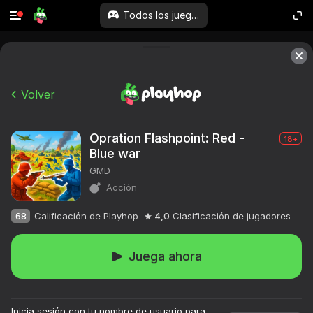
Todos los juegos
Volver
Opration Flashpoint: Red -
18+
Blue war
GMD
Acción
68
Calificación de Playhop
4,0
Clasificación de jugadores
Juega ahora
Más de 10.000

juegos. Todos 
Inicia sesión con tu nombre de usuario para