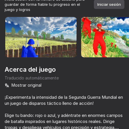
gratis.

guardar de forma fiable tu progreso en el
Todos tuyos.
Iniciar sesión
juego y logros
Girar el dispositivo
Este juego solo admite orientación paisaje
Jugar
Acerca del juego
Traducido automáticamente
Mostrar original
¡Experimenta la intensidad de la Segunda Guerra Mundial en
un juego de disparos táctico lleno de acción!
JUGAR
Elige tu bando: rojo o azul, y adéntrate en enormes campos
78
72
87
85
de batalla inspirados en lugares históricos reales. Dirige
CS 1
Bodycam Shooter
Guerra Caballeros: Batalla arena espadas 3D
tropas y despliega vehículos con precisión y estrategia.