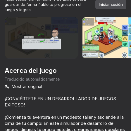
guardar de forma fiable tu progreso en el
Iniciar sesión
juego y logros
Girar el dispositivo
Este juego solo admite orientación paisaje
Acerca del juego
Traducido automáticamente
Mostrar original
¡CONVIÉRTETE EN UN DESARROLLADOR DE JUEGOS
EXITOSO!
JUGAR
¡Comienza tu aventura en un modesto taller y asciende a la
73
71
68
cima de tu campo! En este simulador de desarrollo de
My Resale. Cases and sales
Football Draft: Squad Builder
Escape from School: Evil Teacher!
Going Live!
juegos, dirigirás tu propio estudio: crearás juegos populares,