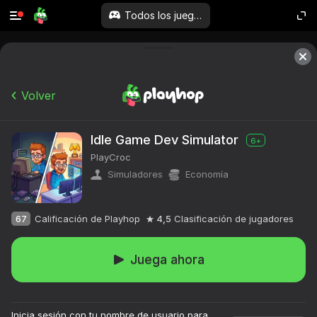
Todos los juegos
Volver
Idle Game Dev Simulator
6+
PlayCroc
Simuladores
Economía
67
Calificación de Playhop
4,5
Clasificación de jugadores
Juega ahora
Inicia sesión con tu nombre de usuario para