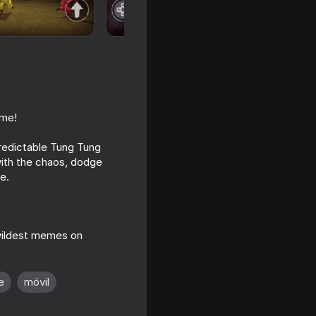
ame!
predictable Tung Tung
with the chaos, dodge
e.
ks
 wildest memes on
e
móvil