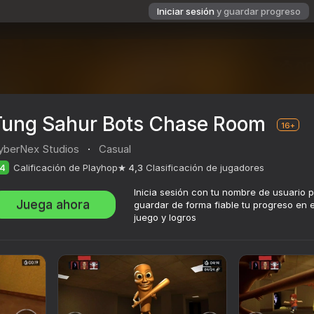
Iniciar sesión
y guardar progreso
Tung Sahur Bots Chase Room
16+
yberNex Studios
·
Casual
4
Calificación de Playhop
4,3
Clasificación de jugadores
Inicia sesión con tu nombre de usuario 
Juega ahora
guardar de forma fiable tu progreso en e
juego y logros
oom
ación de jugadores
16+