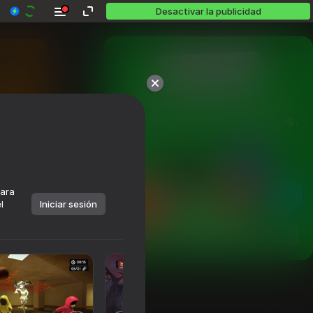
Desactivar la publicidad
Más de 10,000 juegos.

Todos gratis. Todos tuyos.
para
l
Iniciar sesión
Jugar