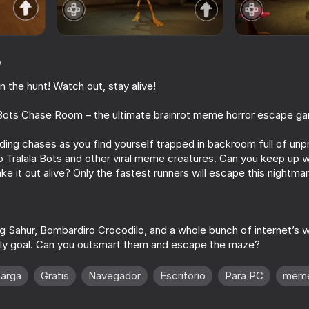
o
n the hunt! Watch out, stay alive!
ots Chase Room – the ultimate brainrot meme horror escape g
ding chases as you find yourself trapped in backroom full of un
ro Tralala Bots and other viral meme creatures. Can you keep up 
ke it out alive? Only the fastest runners will escape this nightmar
16+
71
77
low -
The Cat in Yellow
Funny City: Gopni
 Sahur, Bombardiro Crocodilo, and a whole bunch of internet’s
e only goal. Can you outsmart them and escape the maze?
carga
Gratis
Navegador
Escritorio
Para PC
mem
16+
16+
67
71