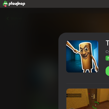
Volver
C
7
Tung Sahur Bots Chase R
Calificación de Playhop
74
4,3
Clasific
Casual
CyberNex Studios