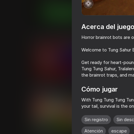
Juega ahora
Acerca del jueg
Juegos similares
Horror brainrot bots are o
Welcome to Tung Sahur B
Get ready for heart-poun
Tung Tung Sahur, Tralale
the brainrot traps, and ma
75
Poppy Playtime Chapter 1 -
The Baby in Yel
Original
Original
Cómo jugar
With Tung Tung Tung Tung
your tail, survival is th
Sin registro
Sin des
73
80
Atención
escape