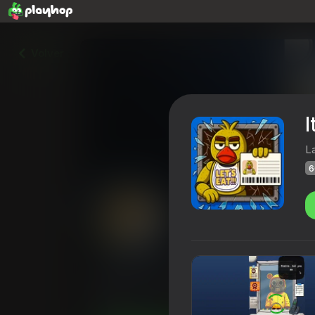
Volver
I
L
6
It's not my neighbor: FNAF
Calificación de Playhop
60
4,1
Clasifica
Casual
Terror
LambGameDev_