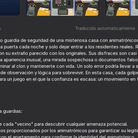
o
Traducido automáticamente
 guardia de seguridad de una misteriosa casa con animatrónicos
 la puerta cada noche y solo dejar entrar a los residentes reales.
n su extraño parecido con los originales. Sus disfraces son casi
na apariencia inusual, una mirada sospechosa o documentos falso
liminar al clon y mantenerte con vida. Un solo error podría llevar a
e observación y lógica para sobrevivir. En esta casa, cada golpe
69
69
para un juego en el que la confianza es escasa: un movimiento en 
reddy's
Rainbow Friends
FNAF Alchemy: Cra
animatronics!
 guardias:
de cada "vecino" para descubrir cualquier amenaza potencial.
os proporcionados por los animatrónicos para garantizar su legit
61
65
on el apartamento para confirmar la identidad del animatrónico.