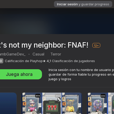
Iniciar sesión
y guardar progreso
t's not my neighbor: FNAF!
12+
ambGameDev_
·
Casual
Terror
0
Calificación de Playhop
4,1
Clasificación de jugadores
Inicia sesión con tu nombre de usuario 
Juega ahora
guardar de forma fiable tu progreso en e
juego y logros
!
ción de jugadores
12+