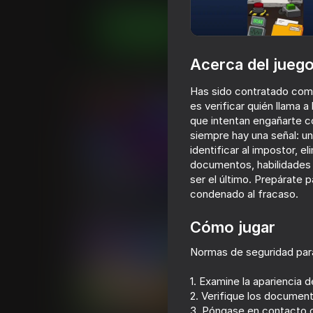
Juega ahora
Acerca del jueg
Juegos similares
Has sido contratado como
es verificar quién llama a
que intentan engañarte co
siempre hay una señal: u
identificar al impostor, e
documentos, habilidades d
66
ser el último. Prepárate 
condenado al fracaso.
Poppy Playtime Chapter 1 -
Five Nights at F
Original
Remaster
Cómo jugar
Normas de seguridad para
1. Examine la apariencia 
2. Verifique los document
84
69
3. Póngase en contacto c