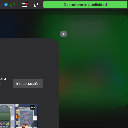
Desactivar la publicidad
Más de 10,000 juegos.

Todos gratis. Todos tuyos.
para
l
Iniciar sesión
Jugar