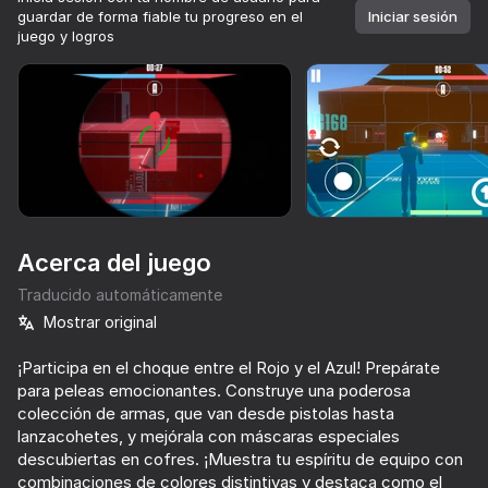
guardar de forma fiable tu progreso en el
Iniciar sesión
juego y logros
Girar el dispositivo
Este juego solo admite orientación paisaje
Acerca del juego
Traducido automáticamente
Mostrar original
¡Participa en el choque entre el Rojo y el Azul! Prepárate
para peleas emocionantes. Construye una poderosa
JUGAR
colección de armas, que van desde pistolas hasta
lanzacohetes, y mejórala con máscaras especiales
72
78
82
85
descubiertas en cofres. ¡Muestra tu espíritu de equipo con
Bodycam Shooter
CS 1
They Are Coming
combinaciones de colores distintivas y destaca como el