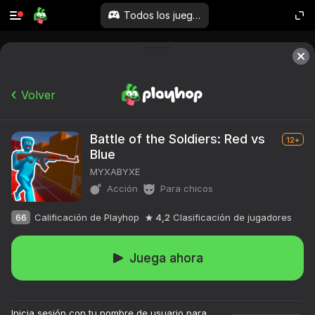
Todos los juegos
Volver
Battle of the Soldiers: Red vs
12+
Blue
MYXABYXE
Acción
Para chicos
66
Calificación de Playhop
4,2
Clasificación de jugadores
Juega ahora
Inicia sesión con tu nombre de usuario para