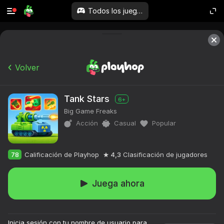
Todos los juegos
Volver
Tank Stars
6+
Big Game Freaks
Acción
Casual
Popular
78
Calificación de Playhop
4,3
Clasificación de jugadores
Juega ahora
Inicia sesión con tu nombre de usuario para