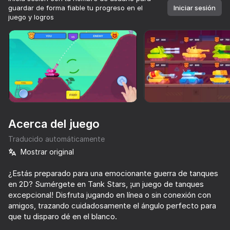
guardar de forma fiable tu progreso en el
Iniciar sesión
juego y logros
Girar el dispositivo
Este juego solo admite orientación paisaje
Acerca del juego
Traducido automáticamente
Mostrar original
¿Estás preparado para una emocionante guerra de tanques
en 2D? Sumérgete en Tank Stars, ¡un juego de tanques
JUGAR
excepcional! Disfruta jugando en línea o sin conexión con
amigos, trazando cuidadosamente el ángulo perfecto para
73
72
95
76
que tu disparo dé en el blanco.
Music Ball Hop
Wave challanges
Melon Sandbox