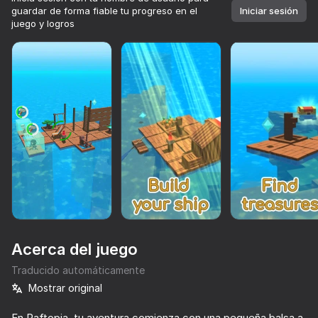
guardar de forma fiable tu progreso en el
Iniciar sesión
juego y logros
Acerca del juego
Traducido automáticamente
Mostrar original
85
82
88
69
Más de 10,000 juegos.

Todos gratis. Todos tuyos.
Parkour Online
SkyWars Online
Cube Online - Survival with Friends
Noob trolls 
En Raftopia, tu aventura comienza con una pequeña balsa a