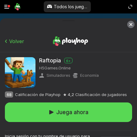
Todos los juegos
Volver
Raftopia
6+
H5Games.Online
Simuladores
Economía
68
Calificación de Playhop
4,2
Clasificación de jugadores
Juega ahora
Inicia sesión con tu nombre de usuario para