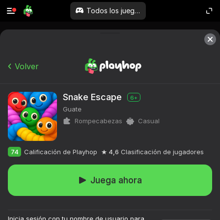
Todos los juegos
Volver
Snake Escape
6+
Guate
Rompecabezas
Casual
74
Calificación de Playhop
4,6
Clasificación de jugadores
Juega ahora
Inicia sesión con tu nombre de usuario para