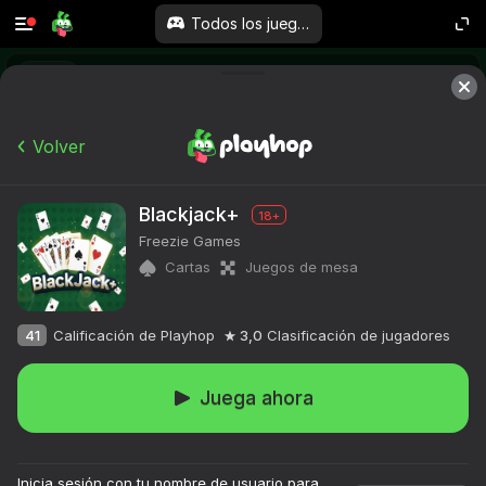
Todos los juegos
Volver
Blackjack+
18+
Freezie Games
Cartas
Juegos de mesa
41
Calificación de Playhop
3,0
Clasificación de jugadores
Juega ahora
Inicia sesión con tu nombre de usuario para