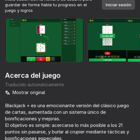
guardar de forma fiable tu progreso en el
Iniciar sesión
juego y logros
Acerca del juego
Traducido automáticamente
Mostrar original
Blackjack + es una emocionante versión del clásico juego
de cartas, aumentada con un sistema único de
bonificaciones y mejoras.
El objetivo es simple: acercarse lo más posible a los 21
83
78
80
76
Más de 10,000 juegos.

puntos sin pasarse, y burlar al crupier mediante tácticas y
Todos gratis. Todos tuyos.
Solitaire Classic Klondike
Klondike Classic (1 or 3 cards)
FreeCell - Classic Solitaire
bonificaciones especiales.