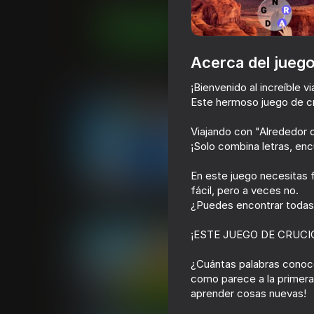
Juega ahora
Acerca del jueg
Juegos similares
¡Bienvenido al increíble v
Este hermoso juego de cr
Viajando con "Alrededor d
¡Solo combina letras, enc
En este juego necesitas f
63
57
fácil, pero a veces no.
Count Master
Obby: Guess th
¿Puedes encontrar todas l
¡ESTE JUEGO DE CRUC
¿Cuántas palabras conoc
como parece a la primera,
aprender cosas nuevas!
65
79