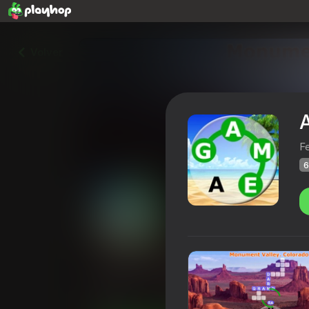
Volver
F
6
Around the Word
Calificación de Playhop
68
4,2
Clasific
Casual
Feel Games