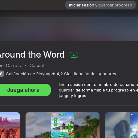
Iniciar sesión
y guardar progreso
Around the Word
6+
eel Games
·
Casual
8
Calificación de Playhop
4,2
Clasificación de jugadores
Inicia sesión con tu nombre de usuario 
Juega ahora
guardar de forma fiable tu progreso en e
juego y logros
ación de jugadores
6+