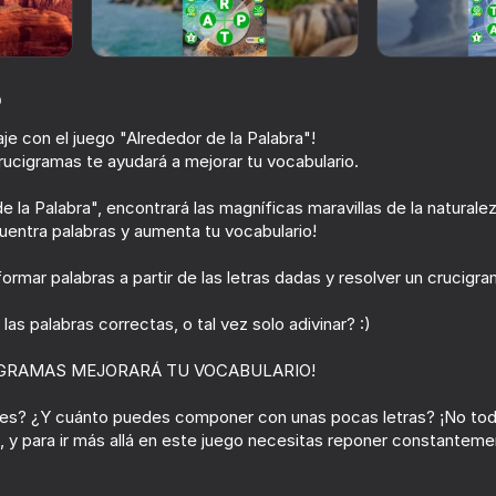
o
iaje con el juego "Alrededor de la Palabra"!
ucigramas te ayudará a mejorar tu vocabulario.
e la Palabra", encontrará las magníficas maravillas de la naturalez
uentra palabras y aumenta tu vocabulario!
ormar palabras a partir de las letras dadas y resolver un crucigr
69
74
e Number
Word Search: Relaxing
RavenBit 2: Winte
as palabras correctas, o tal vez solo adivinar? :)
Puzzles
IGRAMAS MEJORARÁ TU VOCABULARIO!
es? ¿Y cuánto puedes componer con unas pocas letras? ¡No tod
 y para ir más allá en este juego necesitas reponer constanteme
65
51