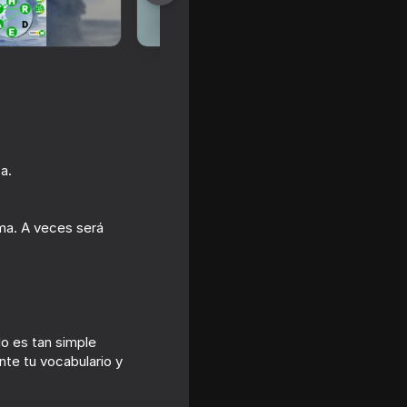
a.
ama. A veces será
16+
r War
o es tan simple
nte tu vocabulario y