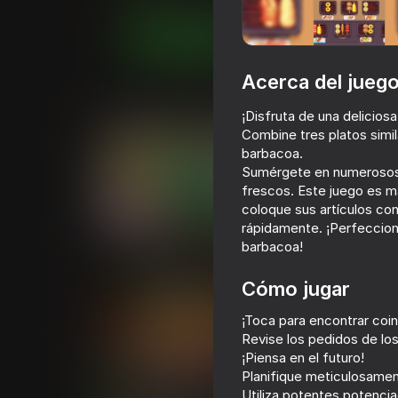
Juega ahora
Acerca del jueg
Juegos similares
¡Disfruta de una delicios
Combine tres platos simil
barbacoa.
Sumérgete en numerosos n
frescos. Este juego es m
coloque sus artículos con 
rápidamente. ¡Perfeccion
barbacoa!
Yarn Weaving: Duck Sort
Screw Sort & Ma
Birds
Cómo jugar
¡Toca para encontrar coin
Revise los pedidos de los 
¡Piensa en el futuro!
Planifique meticulosamen
76
Utiliza potentes potencia