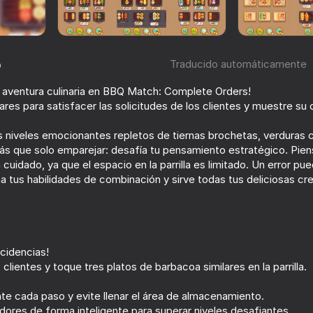
o
Traducido automáticamente
a aventura culinaria en BBQ Match: Complete Orders!
ares para satisfacer las solicitudes de los clientes y muestre su 
iveles emocionantes repletos de tiernas brochetas, verduras c
ás que solo emparejar: desafía tu pensamiento estratégico. Pien
cuidado, ya que el espacio en la parrilla es limitado. Un error pue
81
84
a tus habilidades de combinación y sirve todas tus deliciosas cr
tch: Rescue
Super Hot Pot: Food Sort
Unscrew Screws: B
Home
cidencias!
clientes y toque tres platos de barbacoa similares en la parrilla.
te cada paso y evite llenar el área de almacenamiento.
72
86
dores de forma inteligente para superar niveles desafiantes.