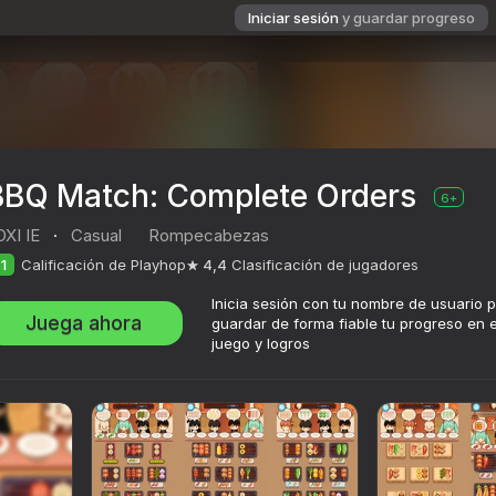
Iniciar sesión
y guardar progreso
BBQ Match: Complete Orders
6+
OXI IE
·
Casual
Rompecabezas
1
Calificación de Playhop
4,4
Clasificación de jugadores
Inicia sesión con tu nombre de usuario 
Juega ahora
guardar de forma fiable tu progreso en e
juego y logros
ers
ación de jugadores
6+