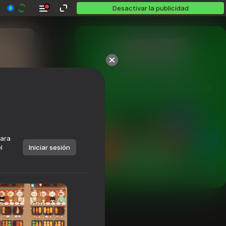
Desactivar la publicidad
Más de 10,000 juegos.

Todos gratis. Todos tuyos.
para
l
Iniciar sesión
Jugar