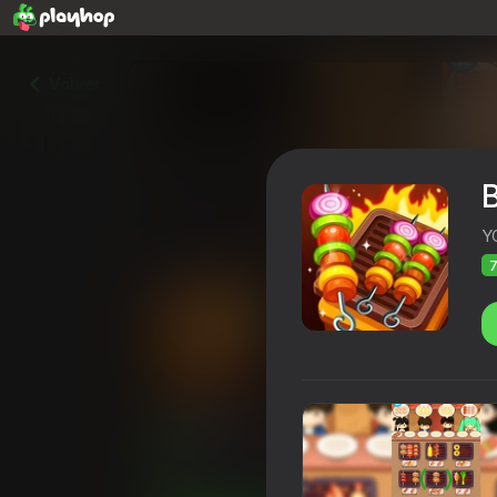
Volver
Y
7
BBQ Match: Complete Ord
Calificación de Playhop
71
4,4
Clasific
Casual
Rompecabezas
YOXI IE