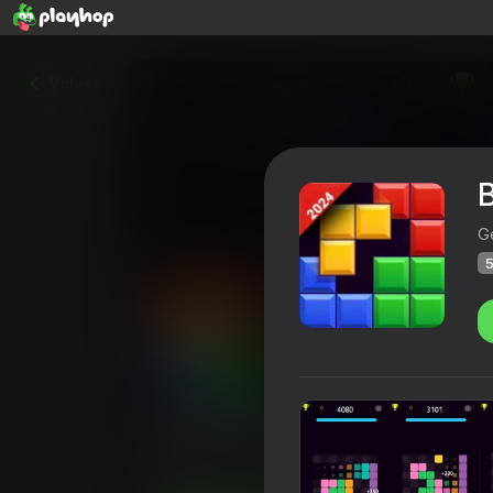
Volver
B
G
5
Block Blast
Calificación de Playhop
51
4,4
Clasific
Rompecabezas
GevKo