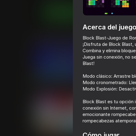
Juega ahora
Acerca del jueg
Juegos similares
Block Blast-Juego de Ro
¡Disfruta de Block Blast
Combina y elimina bloque
Juega sin conexión, no s
Blast!
Modo clásico: Arrastre blo
74
56
Modo cronometrado: Llene
Block Blast Master
Crossy Road
Modo Explosión: Desactiv
Block Blast es tu opción 
conexión sin Internet, c
emocionante rompecabeza
rompecabezas atemporal! 
60
52
Cómo jugar