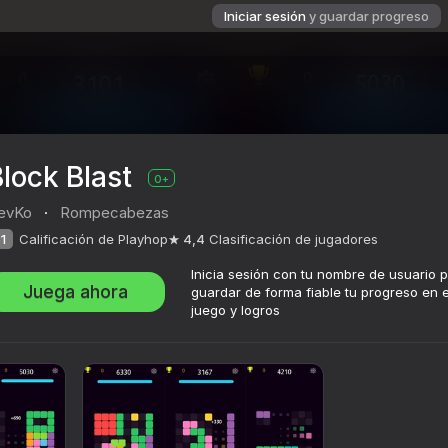
Iniciar sesión
y guardar progreso
lock Blast
0+
evKo
·
Rompecabezas
1
Calificación de Playhop
4,4
Clasificación de jugadores
Inicia sesión con tu nombre de usuario 
Juega ahora
guardar de forma fiable tu progreso en e
juego y logros
ación de jugadores
0+