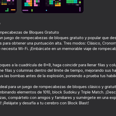
o
mpecabezas de Bloques Gratuito
, un juego de rompecabezas de bloques gratuito y popular que des
s para obtener una puntuación alta. Tres modos: Clásico, Cronom
e necesita Wi-Fi. ¡Embárcate en un memorable viaje de rompeca
ques a la cuadrícula de 8x8, haga coincidir para llenar filas y co
78
50
 filas y columnas dentro del límite de tiempo, mejorando sus hab
Block Master - Super
Paper io
a las bombas antes de la explosión, poniendo a prueba tus habili
Puzzle!
ideal para un juego de rompecabezas de bloques clásico y gratuit
ombinando elementos de 1010, block Sudoku y Triple Match. ¡Des
s, compártelo con amigos y familiares y sumérgete en una exp
¡Relájate y desafía a tu cerebro con Block Blast!
77
77