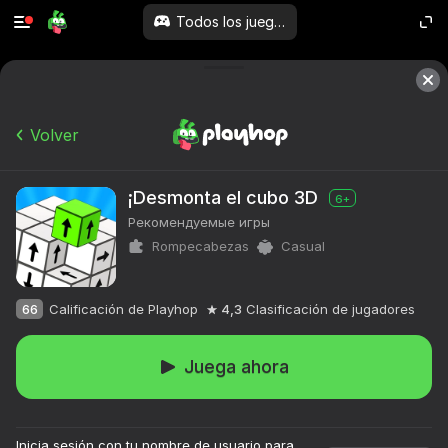
Todos los juegos
Volver
¡Desmonta el cubo 3D
6+
Рекомендуемые игры
Rompecabezas
Casual
66
Calificación de Playhop
4,3
Clasificación de jugadores
Juega ahora
Inicia sesión con tu nombre de usuario para