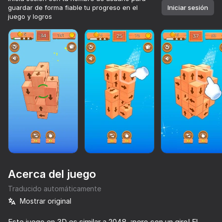
guardar de forma fiable tu progreso en el
Iniciar sesión
juego y logros
Cargando
Acerca del juego
Traducido automáticamente
Mostrar original
89
75
76
79
TapTap Arrow
Obby: Break Your Bones 3D Ragdoll
Creative Craft 3D
Mahjong gra
Este juego en 3D es similar a 2048, ¡pero con un giro! El