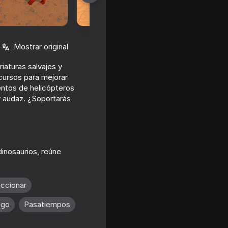
Mostrar original
riaturas salvajes y
ecursos para mejorar
mentos de helicópteros
y audaz. ¿Soportarás
inosaurios, reúne
eccionar
ego
Pasatiempos