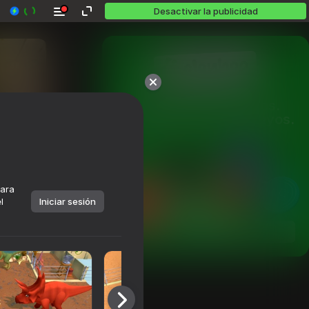
Desactivar la publicidad
Más de 10,000 juegos.

Todos gratis. Todos tuyos.
para
l
Iniciar sesión
Jugar