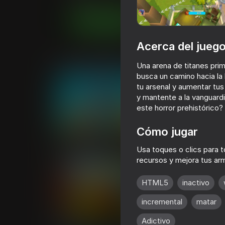
Juega ahora
Acerca del jueg
Juegos similares
Una arena de titanes primi
busca un camino hacia la 
tu arsenal y aumentar tus
y mantente a la vanguardi
este horror prehistórico?
78
71
Cómo jugar
Become Brainrot Online - RP
Epic Rage!
with Friends!
Usa toques o clics para 
recursos y mejora tus ar
HTML5
inactivo
incremental
matar
63
57
Adictivo