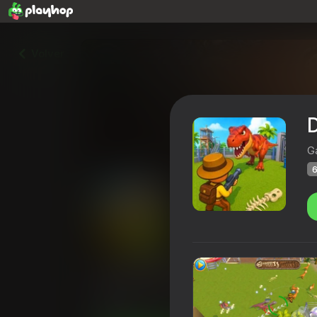
Volver
D
G
6
Dino Fighter
Calificación de Playhop
61
4,3
Clasific
Para chicos
GameDistribution