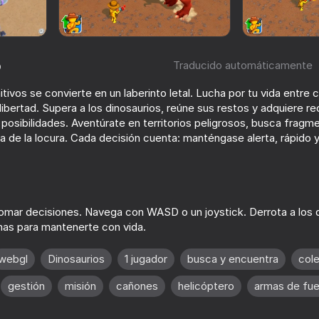
o
Traducido automáticamente
tivos se convierte en un laberinto letal. Lucha por tu vida entre c
libertad. Supera a los dinosaurios, reúne sus restos y adquiere r
 posibilidades. Aventúrate en territorios peligrosos, busca frag
a de la locura. Cada decisión cuenta: manténgase alerta, rápido 
65
74
Western Sniper: Cowboy
Fish to Feed
Shooter
tomar decisiones. Navega con WASD o un joystick. Derrota a los d
mas para mantenerte con vida.
webgl
Dinosaurios
1 jugador
busca y encuentra
col
gestión
misión
cañones
helicóptero
armas de fu
73
63