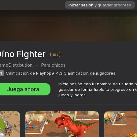
Iniciar sesión
y guardar progreso
ino Fighter
16+
ameDistribution
·
Para chicos
1
Calificación de Playhop
4,3
Clasificación de jugadores
Inicia sesión con tu nombre de usuario 
Juega ahora
guardar de forma fiable tu progreso en e
juego y logros
ación de jugadores
16+