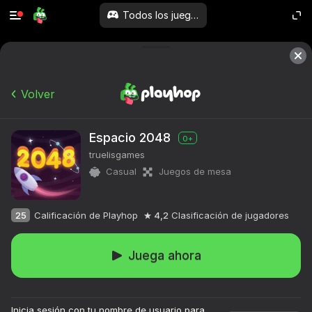
Todos los juegos
Volver
Espacio 2048
0+
truelisgames
Casual
Juegos de mesa
25
Calificación de Playhop
4,2
Clasificación de jugadores
Juega ahora
Inicia sesión con tu nombre de usuario para