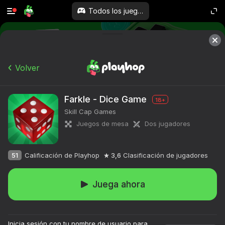
Todos los juegos
Más de 10,000 juegos.

Todos gratis. Todos tuyos.
Volver
Farkle - Dice Game
18+
Skill Cap Games
Juegos de mesa
Dos jugadores
51
Calificación de Playhop
3,6
Clasificación de jugadores
Juega ahora
Inicia sesión con tu nombre de usuario para