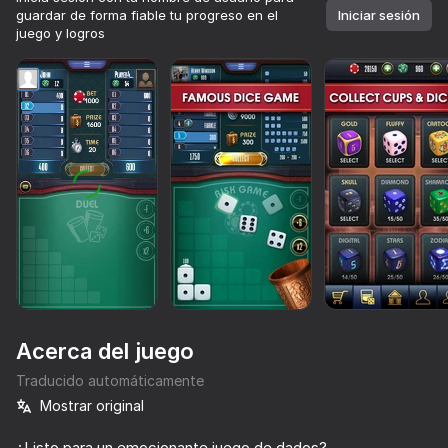
guardar de forma fiable tu progreso en el
Iniciar sesión
juego y logros
Acerca del juego
Traducido automáticamente
Mostrar original
76
74
51
46
Poker Online
Block Puzzle - Blast Master
Batalla naval
¿Listo para un emocionante juego de dados?