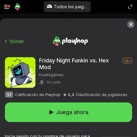
Todos los juegos
Volver
Friday Night Funkin vs. Hex
12+
Mod
truelisgames
Arcade
51
Calificación de Playhop
4,4
Clasificación de jugadores
Juega ahora
Inicia sesión con tu nombre de usuario para