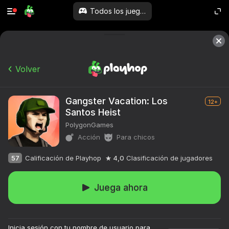
Todos los juegos
Volver
Gangster Vacation: Los
12+
Santos Heist
PolygonGames
Acción
Para chicos
57
Calificación de Playhop
4,0
Clasificación de jugadores
Juega ahora
Inicia sesión con tu nombre de usuario para