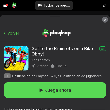
Todos los juegos
Volver
Get to the Brainrots on a Bike
6+
Obby!
App1.games
Arcade
Casual
68
Calificación de Playhop
3,7
Clasificación de jugadores
Juega ahora
Inicia sesión con tu nombre de usuario para