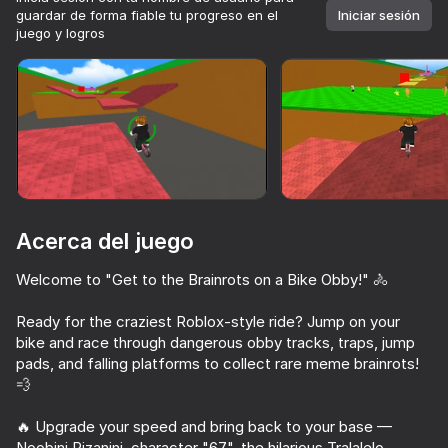
guardar de forma fiable tu progreso en el
Iniciar sesión
juego y logros
Girar el dispositivo
Este juego solo admite orientación paisaje
Acerca del juego
Welcome to "Get to the Brainrots on a Bike Obby!" 🚴
Ready for the craziest Roblox-style ride? Jump on your
bike and race through dangerous obby tracks, traps, jump
pads, and falling platforms to collect rare meme brainrots!
JUGAR
💨
82
🔥 Upgrade your speed and bring back to your base —
Obby but You're on a Bike
Poppy Playtime Chapter 1 - Original
Obby: Build a Bridge for Brainrot
Noobini Pizanini, character "67", the hilarious Tralalelo