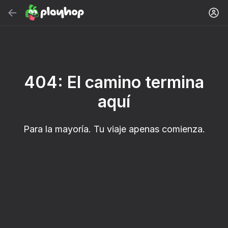
Buscar
Buscar juego o género
Juegos Gratis en Línea
404: El camino termina
Recomendados
aquí
Para la mayoría. Tu viaje apenas comienza.
18+
32
50
Cute Tiles: Puzzle
Clicker "Bungou
MGE Status
stray dogs"