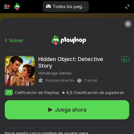
Todos los juegos
Volver
Hidden Object: Detective
6+
Story
Hyhabuga Games
Rompecabezas
Casual
77
Calificación de Playhop
4,5
Clasificación de jugadores
Juega ahora
Inicia sesión con tu nombre de usuario para