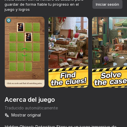
guardar de forma fiable tu progreso en el
Iniciar sesión
juego y logros
Acerca del juego
Traducido automáticamente
Mostrar original
57
87
42
80
Fruit Romance
Hidden Objects: Age of Elegance
Chat with my Teacher
Hidden Object: Detective Story es un juego inmersivo de