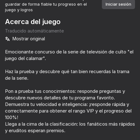
guardar de forma fiable tu progreso en el
Iniciar sesión
juego y logros
Girar el dispositivo
Acerca del juego
Este juego solo admite orientación paisaje
Traducido automáticamente
Mostrar original
Emocionante concurso de la serie de televisión de culto "el
juego del calamar".
Haz la prueba y descubre qué tan bien recuerdas la trama
de la serie.
Pon a prueba tus conocimientos: responde preguntas y
descubre nuevos detalles de tu programa favorito.
Demuestra tu velocidad e inteligencia: ¡responde rápida y
correctamente para obtener el rango VIP y el progreso del
JUGAR
100%!
Llega a la cima de la clasificación: los fanáticos más rápidos
44
79
61
y eruditos esperan premios.
Age test
Words of Wonders
Triblox