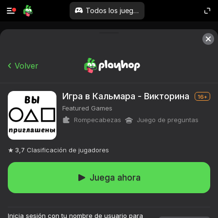
Todos los juegos
Volver
Игра в Кальмара - Викторина
16+
Featured Games
Rompecabezas
Juego de preguntas
3,7
Clasificación de jugadores
Juega ahora
Inicia sesión con tu nombre de usuario para