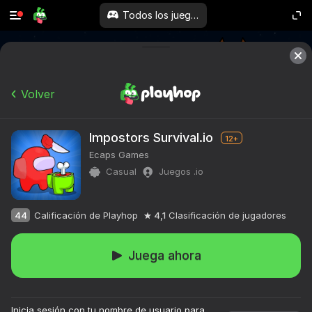
Todos los juegos
Volver
Impostors Survival.io
12+
Ecaps Games
Casual
Juegos .io
44
Calificación de Playhop
4,1
Clasificación de jugadores
Juega ahora
Inicia sesión con tu nombre de usuario para