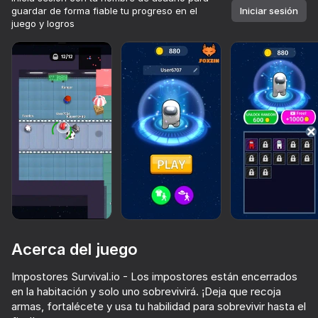
guardar de forma fiable tu progreso en el
Iniciar sesión
juego y logros
Acerca del juego
Impostores Survival.io - Los impostores están encerrados
52
70
49
Más de 10,000 juegos.

en la habitación y solo uno sobrevivirá. ¡Deja que recoja
Todos gratis. Todos tuyos.
Escape del Láser
You Imposter Among Us 3D
Crazy Steve.io
Kick The B
armas, fortalécete y usa tu habilidad para sobrevivir hasta el