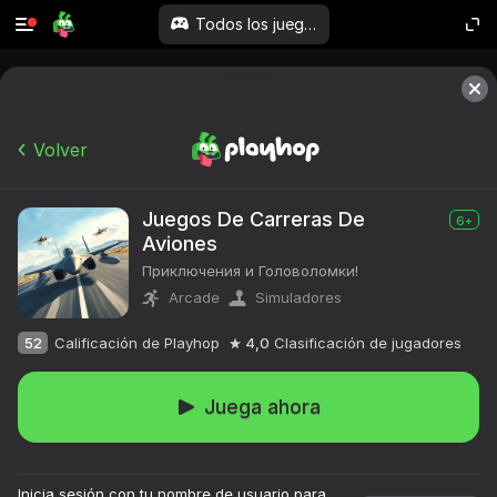
Todos los juegos
Volver
Juegos De Carreras De
6+
Aviones
Приключения и Головоломки!
Arcade
Simuladores
52
Calificación de Playhop
4,0
Clasificación de jugadores
Juega ahora
Inicia sesión con tu nombre de usuario para