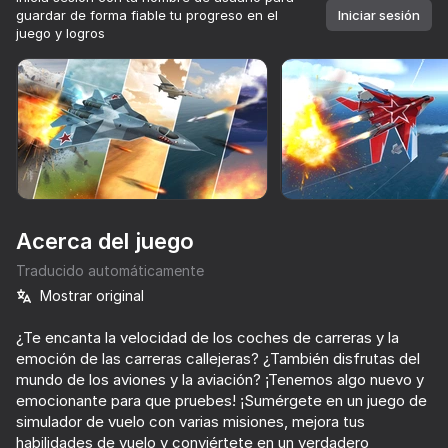
guardar de forma fiable tu progreso en el
Iniciar sesión
juego y logros
Girar el dispositivo
Este juego solo admite orientación paisaje
Acerca del juego
Traducido automáticamente
Mostrar original
¿Te encanta la velocidad de los coches de carreras y la
emoción de las carreras callejeras? ¿También disfrutas del
JUGAR
mundo de los aviones y la aviación? ¡Tenemos algo nuevo y
emocionante para que pruebes! ¡Sumérgete en un juego de
71
68
71
76
simulador de vuelo con varias misiones, mejora tus
Police Man
Missiles and Drones: A Strike On A Military Base
Ultimate Car Driving Simulator
habilidades de vuelo y conviértete en un verdadero