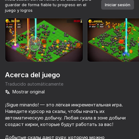
guardar de forma fiable tu progreso en el
Iniciar sesión
juego y logros
Girar el dispositivo
Este juego solo admite orientación paisaje
Acerca del juego
Traducido automáticamente
Mostrar original
¡Sigue minando! — это лёгкая инкрементальная игра.
Наведите курсор на скалы, чтобы начать их
JUGAR
автоматическую добычу. Любая скала в зоне добычи
создаст кирки, которые будут работать за вас!
72
80
66
62
Zombotron Reiniciar
Up Hero
Claw Master
Добытые скалы дают руду, которую можно