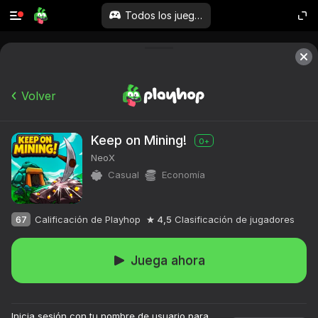
Todos los juegos
Volver
Keep on Mining!
0+
NeoX
Casual
Economía
67
Calificación de Playhop
4,5
Clasificación de jugadores
Juega ahora
Inicia sesión con tu nombre de usuario para