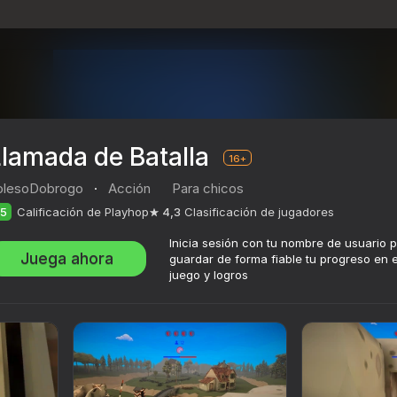
lamada de Batalla
16+
olesoDobrogo
·
Acción
Para chicos
5
Calificación de Playhop
4,3
Clasificación de jugadores
Inicia sesión con tu nombre de usuario 
Juega ahora
guardar de forma fiable tu progreso en e
juego y logros