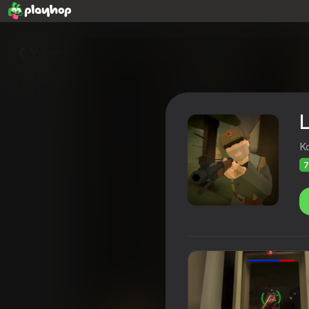
Volver
L
K
7