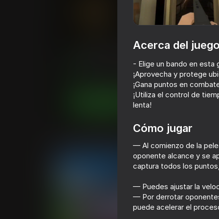
Acerca del jueg
Llamada de Batalla
- Elige un bando en esta 
Calificación de Playhop
75
4,3
Clasific
¡Aprovecha y protege ub
Acción
Para chicos
KolesoDobrog
¡Gana puntos en combate
¡Utiliza el control de t
Juega ahora
lenta!
Cómo jugar
Juegos similares
— Al comienzo de la pelea
oponente alcance y se ap
captura todos los puntos,
— Puedes ajustar la veloc
— Por derrotar oponentes
puede acelerar el proceso