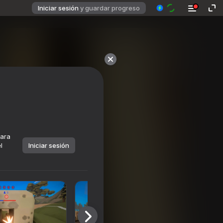
Iniciar sesión
y guardar progreso
para
l
Iniciar sesión