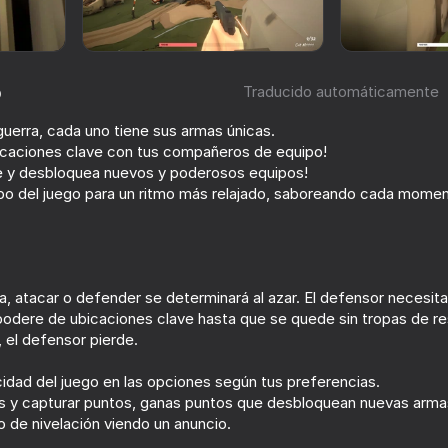
o
Traducido automáticamente
guerra, cada uno tiene sus armas únicas.
ación de jugadores
16+
icaciones clave con tus compañeros de equipo!
o
 y desbloquea nuevos y poderosos equipos!
iempo del juego para un ritmo más relajado, saboreando cada mom
, atacar o defender se determinará al azar. El defensor necesita 
odere de ubicaciones clave hasta que se quede sin tropas de re
 el defensor pierde.
idad del juego en las opciones según tus preferencias.
 y capturar puntos, ganas puntos que desbloquean nuevas armas
 de nivelación viendo un anuncio.