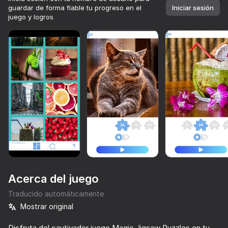
guardar de forma fiable tu progreso en el
Iniciar sesión
juego y logros
Acerca del juego
Traducido automáticamente
Mostrar original
70
55
72
Más de 10,000 juegos.

Todos gratis. Todos tuyos.
Idle Blocks. Dig and Mine
Tape Sort 3D
Conecta las Tuberías: Pipeline
Disfruta del cautivador juego Magic Jigsaw Puzzles en tu