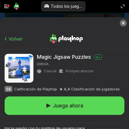
Todos los juegos
Volver
Magic Jigsaw Puzzles
0+
IGRIVA
Casual
Rompecabezas
56
Calificación de Playhop
4,4
Clasificación de jugadores
Juega ahora
Inicia sesión con tu nombre de usuario para