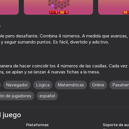
o
ple pero desafiante. Combina 4 números. A medida que avanzas,
y seguir sumando puntos. Es fácil, divertido y adictivo.
anera de hacer coincidir los 4 números de las casillas. Cada vez qu
ra, se apilan y se lanzan 4 nuevas fichas a la mesa.
65
54
Bitcube 2048
Our Bingo
Navegador
Lógica
Matemáticas
Online
Pasatie
ión de jugadores
español
l juego
46
72
Stick Street Fighter
2048 Cubes
Plataformas
Soporte de au