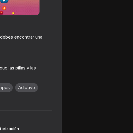
 debes encontrar una
e las pillas y las
18+
mpos
Adictivo
torización