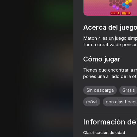
Juega ahora
Acerca del jueg
Juegos similares
Match 4 es un juego sim
forma creativa de pensar 
Cómo jugar
Tienes que encontrar la m
pones una al lado de la ot
76
75
2248 Merge Puzzle
Color Hexa Sort
Sin descarga
Gratis
móvil
con clasificac
Información de
61
60
2048: Conecta los Números
Ludo En Línea
Clasificación de edad