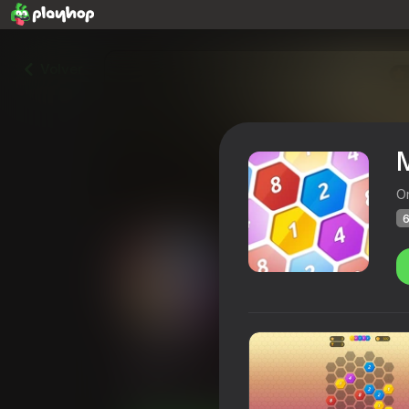
Volver
O
6
Match 4
Calificación de Playhop
61
4,1
Clasifica
Rompecabezas
Match 3
Onduck 