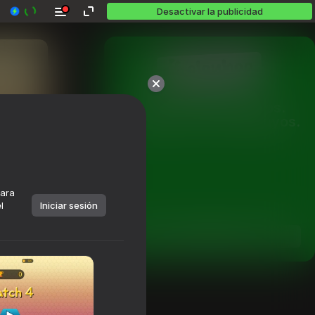
Desactivar la publicidad
Más de 10,000 juegos.

Todos gratis. Todos tuyos.
para
l
Iniciar sesión
Jugar