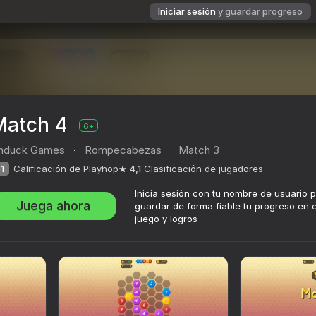
Iniciar sesión
y guardar progreso
Match 4
6+
nduck Games
·
Rompecabezas
Match 3
1
Calificación de Playhop
4,1
Clasificación de jugadores
Inicia sesión con tu nombre de usuario 
Juega ahora
guardar de forma fiable tu progreso en e
juego y logros
ción de jugadores
6+
Games