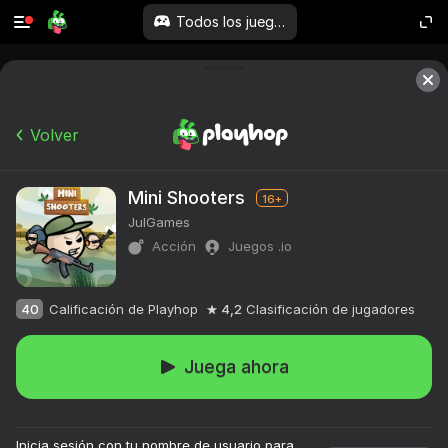
Todos los juegos
Volver
Mini Shooters
16+
JulGames
Acción
Juegos .io
40
Calificación de Playhop
4,2
Clasificación de jugadores
Juega ahora
Inicia sesión con tu nombre de usuario para