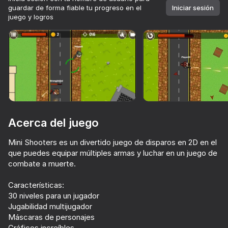
guardar de forma fiable tu progreso en el
Iniciar sesión
juego y logros
Girar el dispositivo
Este juego solo admite orientación paisaje
Acerca del juego
Mini Shooters es un divertido juego de disparos en 2D en el
que puedes equipar múltiples armas y luchar en un juego de
combate a muerte.
Características:
JUGAR
30 niveles para un jugador
Jugabilidad multijugador
75
73
66
70
Máscaras de personajes
Llamada de Batalla
Zombie Horde: Build & Survive
Playground Ultra: Reloaded
Gráficos increíbles