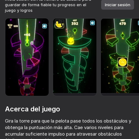
guardar de forma fiable tu progreso en el
Iniciar sesión
juego y logros
Acerca del juego
Gira la torre para que la pelota pase todos los obstáculos y
74
73
71
63
obtenga la puntuación más alta. Cae varios niveles para
Piano World
Music Ball Hop
Only Piano
acumular suficiente impulso para atravesar obstáculos