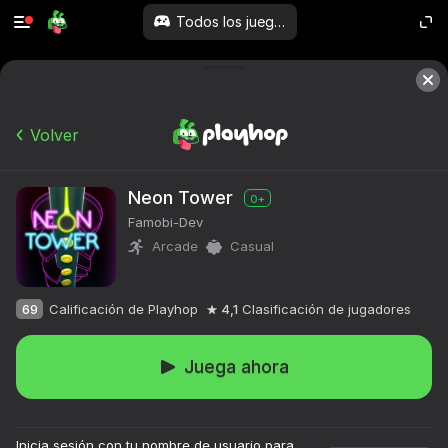
Todos los juegos
Volver
Neon Tower
0+
Famobi-Dev
Arcade
Casual
69
Calificación de Playhop
4,1
Clasificación de jugadores
Juega ahora
Inicia sesión con tu nombre de usuario para