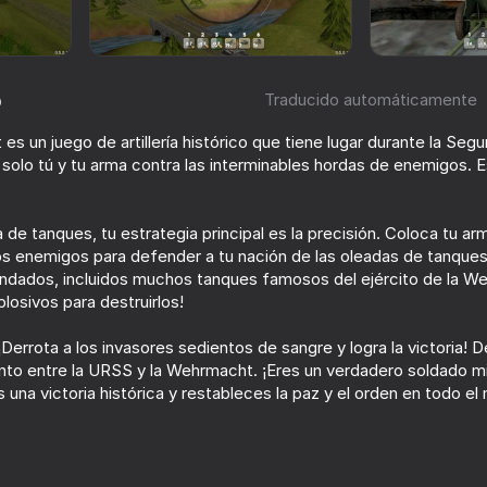
o
Traducido automáticamente
t
st es un juego de artillería histórico que tiene lugar durante la Se
ación de jugadores
6+
solo tú y tu arma contra las interminables hordas de enemigos. E
de tanques, tu estrategia principal es la precisión. Coloca tu ar
los enemigos para defender a tu nación de las oleadas de tanque
 blindados, incluidos muchos tanques famosos del ejército de la W
losivos para destruirlos!
Derrota a los invasores sedientos de sangre y logra la victoria! De
nto entre la URSS y la Wehrmacht. ¡Eres un verdadero soldado milita
s una victoria histórica y restableces la paz y el orden en todo e