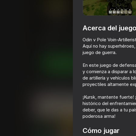
Acerca del jueg
Odin v Pole Voin - Artilleris
Odin v Pole Voin-Artilleri
Calificación de Playhop
58
4,0
Clasific
Aquí no hay superhéroes, 
Simuladores
Acción
Ilya Yashin
juego de guerra.
Juega ahora
En este juego de defensa 
y comienza a disparar a 
de artillería y vehículos
proyectiles altamente exp
Juegos similares
¡Kursk, mantente fuerte! ¡
histórico del enfrentamie
deber, que le das a tu paí
poderosa arma!
Cómo jugar