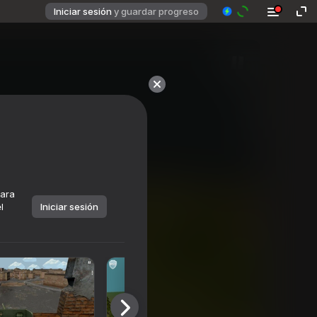
Iniciar sesión
y guardar progreso
para
l
Iniciar sesión