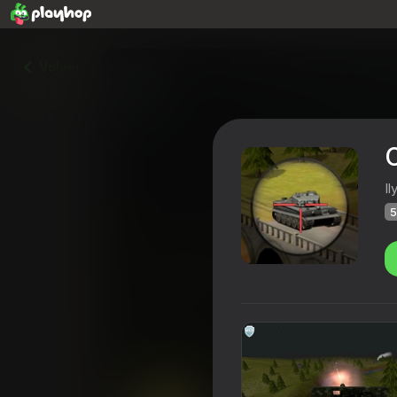
Volver
O
Il
5