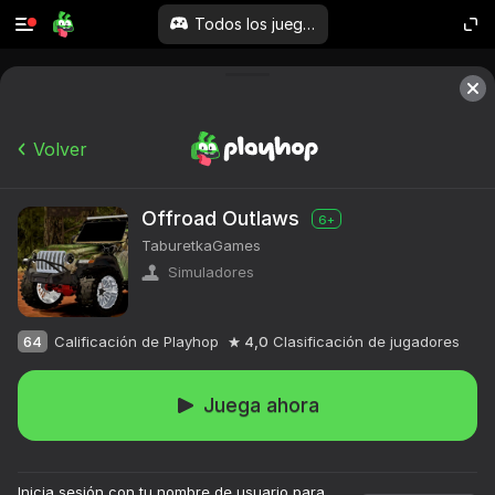
Todos los juegos
Volver
Offroad Outlaws
6+
TaburetkaGames
Simuladores
64
Calificación de Playhop
4,0
Clasificación de jugadores
Juega ahora
Inicia sesión con tu nombre de usuario para