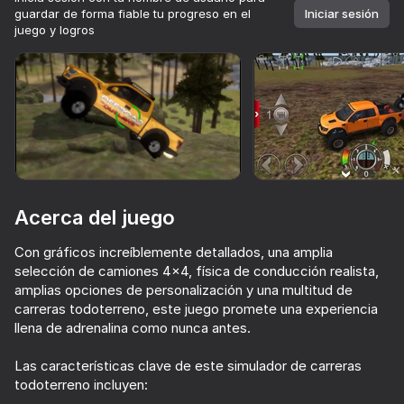
guardar de forma fiable tu progreso en el
Iniciar sesión
juego y logros
Girar el dispositivo
Este juego solo admite orientación paisaje
Acerca del juego
Con gráficos increíblemente detallados, una amplia
selección de camiones 4x4, física de conducción realista,
amplias opciones de personalización y una multitud de
carreras todoterreno, este juego promete una experiencia
llena de adrenalina como nunca antes.
JUGAR
Las características clave de este simulador de carreras
77
71
74
73
todoterreno incluyen:
Enduro Cross Motorsport
Car Destruction Simulator 3D
Motociclismo: Road Mayhem