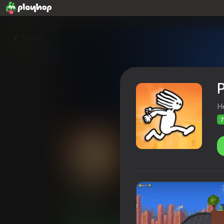
Volver
He
7
Parkour
Calificación de Playhop
75
4,1
Clasifica
Para chicos
Casual
HelloPlay Publi