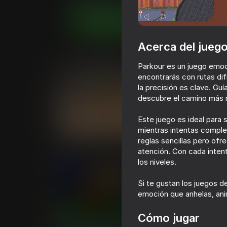
Juega ahora
Acerca del jueg
Juegos similares
Parkour es un juego emoc
encontrarás con rutas di
la precisión es clave. Gu
descubre el camino más rá
Este juego es ideal para 
69
81
mientras intentas comple
reglas sencillas pero ofr
Basket Random
Stick vs Zombies
Fight
atención. Con cada inten
los niveles.
Si te gustan los juegos de
emoción que anhelas, anim
73
85
Cómo jugar