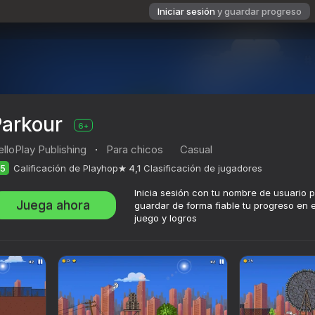
Iniciar sesión
y guardar progreso
Parkour
6+
lloPlay Publishing
·
Para chicos
Casual
5
Calificación de Playhop
4,1
Clasificación de jugadores
Inicia sesión con tu nombre de usuario 
Juega ahora
guardar de forma fiable tu progreso en e
juego y logros
ción de jugadores
6+
shing