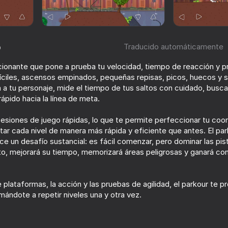
o
Traducido automáticamente
ionante que pone a prueba tu velocidad, tiempo de reacción y pr
fíciles, ascensos empinados, pequeñas repisas, picos, huecos y s
ía a tu personaje, mide el tiempo de tus saltos con cuidado, busc
pido hacia la línea de meta.
sesiones de juego rápidas, lo que te permite perfeccionar tu coor
78
84
tar cada nivel de manera más rápida y eficiente que antes. El pa
ece un desafío sustancial: es fácil comenzar, pero dominar las pi
: Stick Epic
Funny City: Gopniks
Aura de Cachetes
to, mejorará su tiempo, memorizará áreas peligrosas y ganará co
 plataformas, la acción y las pruebas de agilidad, el parkour te p
ándote a repetir niveles una y otra vez.
16+
66
67